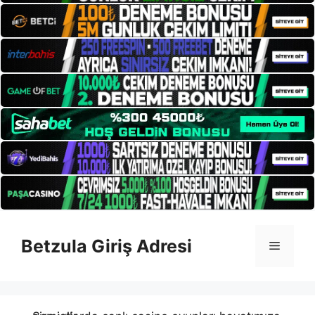
İçeriğe
atla
Betzula Giriş Adresi
Menü