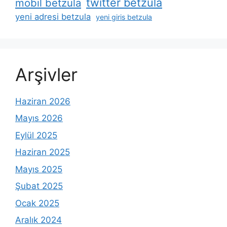
twitter betzula
mobil betzula
yeni adresi betzula
yeni giris betzula
Arşivler
Haziran 2026
Mayıs 2026
Eylül 2025
Haziran 2025
Mayıs 2025
Şubat 2025
Ocak 2025
Aralık 2024