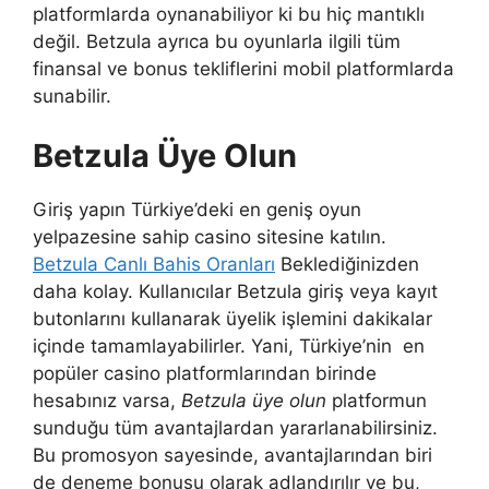
platformlarda oynanabiliyor ki bu hiç mantıklı
değil. Betzula ayrıca bu oyunlarla ilgili tüm
finansal ve bonus tekliflerini mobil platformlarda
sunabilir.
Betzula Üye Olun
Giriş yapın Türkiye’deki en geniş oyun
yelpazesine sahip casino sitesine katılın.
Betzula Canlı Bahis Oranları
Beklediğinizden
daha kolay. Kullanıcılar Betzula giriş veya kayıt
butonlarını kullanarak üyelik işlemini dakikalar
içinde tamamlayabilirler. Yani, Türkiye’nin en
popüler casino platformlarından birinde
hesabınız varsa,
Betzula üye olun
platformun
sunduğu tüm avantajlardan yararlanabilirsiniz.
Bu promosyon sayesinde, avantajlarından biri
de deneme bonusu olarak adlandırılır ve bu,