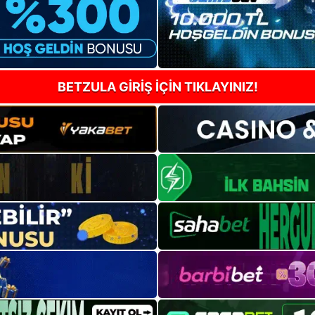
BETZULA GİRİŞ İÇİN TIKLAYINIZ!