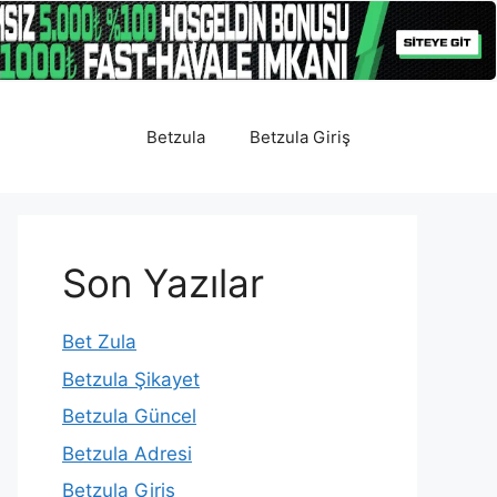
Betzula
Betzula Giriş
Son Yazılar
Bet Zula
Betzula Şikayet
Betzula Güncel
Betzula Adresi
Betzula Giriş