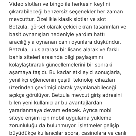
Video slotları ve bingo ile herkesin keyfini
çıkarabileceği benzersiz seçenekler her zaman
mevcuttur. Özellikle klasik slotlar ve slot
Betzula, görsel olarak çekici ekran tasarımları ve
basit oynanışları nedeniyle yardım hattı
aracılığıyla oynanan canlı oyunlara düşkündür.
Betzula, uluslararası bir lisans alarak ve farklı
bahis siteleri arasında bilgi paylaşımını
kolaylaştırarak güncellemelerini bir sonraki
aşamaya taşıdı. Bu kadar etkileyici sonuçlarla,
yenilikçi eğlencenin çeşitli teknoloji cihazları
üzerinden çevrimiçi olarak yayınlanabileceği
açıkça görülüyor. Betzula mevcut giriş adresini
bilen yeni kullanıcılar bu avantajlardan
yararlanmaya devam edecek. Ayrıca mobil
siteye erişim için mobil uygulama yükleme
zorunluluğu da bulunmuyor. İşletmeler gelişip
büyüdükçe kullanıcılar spora, casinolara ve canlı