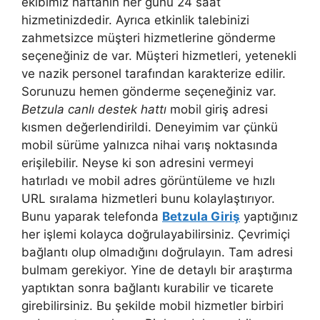
ekibimiz haftanın her günü 24 saat
hizmetinizdedir. Ayrıca etkinlik talebinizi
zahmetsizce müşteri hizmetlerine gönderme
seçeneğiniz de var. Müşteri hizmetleri, yetenekli
ve nazik personel tarafından karakterize edilir.
Sorunuzu hemen gönderme seçeneğiniz var.
Betzula canlı destek hattı
mobil giriş adresi
kısmen değerlendirildi. Deneyimim var çünkü
mobil sürüme yalnızca nihai varış noktasında
erişilebilir. Neyse ki son adresini vermeyi
hatırladı ve mobil adres görüntüleme ve hızlı
URL sıralama hizmetleri bunu kolaylaştırıyor.
Bunu yaparak telefonda
Betzula Giriş
yaptığınız
her işlemi kolayca doğrulayabilirsiniz. Çevrimiçi
bağlantı olup olmadığını doğrulayın. Tam adresi
bulmam gerekiyor. Yine de detaylı bir araştırma
yaptıktan sonra bağlantı kurabilir ve ticarete
girebilirsiniz. Bu şekilde mobil hizmetler birbiri