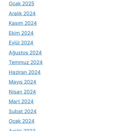
Ocak 2025
Aralık 2024
Kasım 2024
Ekim 2024
Eylül 2024
Ağustos 2024
Temmuz 2024
Haziran 2024
Mayıs 2024
Nisan 2024
Mart 2024
Şubat 2024
Ocak 2024
Aralık 2023