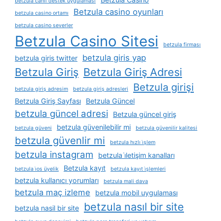
betzula canlı destek uygulaması
Betzula casino oyunları
betzula casino ortamı
betzula casino severler
Betzula Casino Sitesi
betzula firması
betzula giris yap
betzula giris twitter
Betzula Giriş
Betzula Giriş Adresi
Betzula girişi
betzula giriş adresim
betzula giriş adresleri
Betzula Giriş Sayfası
Betzula Güncel
betzula güncel adresi
Betzula güncel giriş
betzula güvenilebilir mi
betzula güveni
betzula güvenilir kalitesi
betzula güvenlir mi
betzula hızlı i̇şlem
betzula instagram
betzula i̇letişim kanalları
Betzula kayıt
betzula i̇os üyelik
betzula kayıt i̇şlemleri
betzula kullanıcı yorumları
betzula mali dava
betzula maç izleme
betzula mobil uygulaması
betzula nasıl bir site
betzula nasil bir site