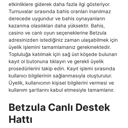
etkinliklere giderek daha fazla ilgi gösteriyor.
Turnuvalar sırasında bahis oranları inanılmaz
derecede uygundur ve bahis oynayanların
kazanma olasılıkları daha yüksektir. Bahis,
casino ve canlı oyun seçeneklerine Betzula
adresinizden istediğiniz zaman ulaşabilmek için
üyelik işlemini tamamlamanız gerekmektedir.
Topluluğa katılmak için sağ üst köşede bulunan
kayıt ol butonuna tıklayın ve gerekli üyelik
prosedürlerini takip edin. Kayıt işlemi sırasında
kullanıcı bilgilerinin sağlanmasıyla oluşturulur.
Üyelik, kullanıcının kişisel bilgilerini vermesi ve
kullanım şartlarını kabul etmesiyle tamamlanır.
Betzula Canlı Destek
Hattı