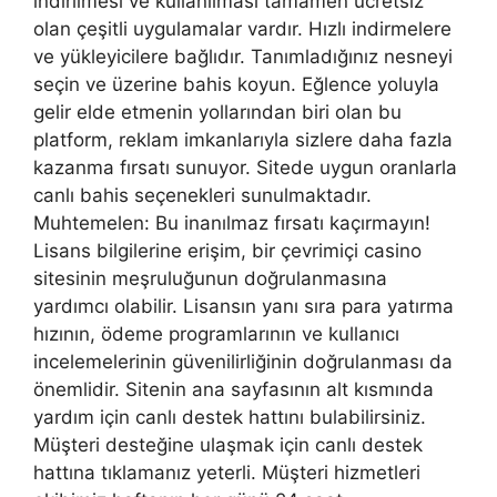
indirilmesi ve kullanılması tamamen ücretsiz
olan çeşitli uygulamalar vardır. Hızlı indirmelere
ve yükleyicilere bağlıdır. Tanımladığınız nesneyi
seçin ve üzerine bahis koyun. Eğlence yoluyla
gelir elde etmenin yollarından biri olan bu
platform, reklam imkanlarıyla sizlere daha fazla
kazanma fırsatı sunuyor. Sitede uygun oranlarla
canlı bahis seçenekleri sunulmaktadır.
Muhtemelen: Bu inanılmaz fırsatı kaçırmayın!
Lisans bilgilerine erişim, bir çevrimiçi casino
sitesinin meşruluğunun doğrulanmasına
yardımcı olabilir. Lisansın yanı sıra para yatırma
hızının, ödeme programlarının ve kullanıcı
incelemelerinin güvenilirliğinin doğrulanması da
önemlidir. Sitenin ana sayfasının alt kısmında
yardım için canlı destek hattını bulabilirsiniz.
Müşteri desteğine ulaşmak için canlı destek
hattına tıklamanız yeterli. Müşteri hizmetleri