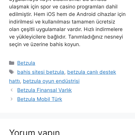
ulaşmak için spor ve casino programları dahil
edilmiştir. Hem iOS hem de Android cihazlar için
indirilmesi ve kullanılması tamamen ücretsiz
olan çeşitli uygulamalar vardır. Hızlı indirmelere
ve yükleyicilere bağlıdır. Tanımladığınız nesneyi
seçin ve üzerine bahis koyun.
Kategoriler
Betzula
Etiketler
bahis sitesi betzula
,
betzula canlı destek
hattı
,
betzula oyun endüstrisi
Yazı
Betzula Finansal Varlık
dolaşımı
Betzula Mobil Türk
Yorum yapın