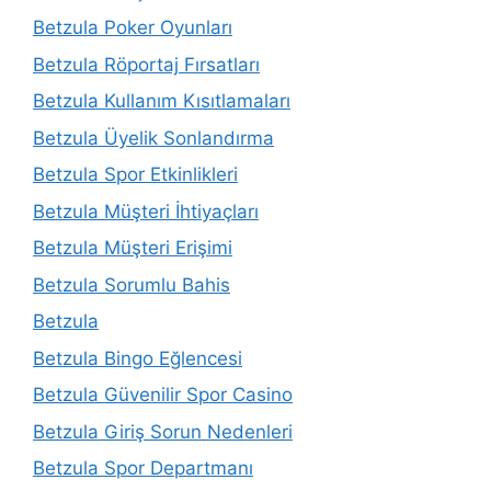
Betzula Poker Oyunları
Betzula Röportaj Fırsatları
Betzula Kullanım Kısıtlamaları
Betzula Üyelik Sonlandırma
Betzula Spor Etkinlikleri
Betzula Müşteri İhtiyaçları
Betzula Müşteri Erişimi
Betzula Sorumlu Bahis
Betzula
Betzula Bingo Eğlencesi
Betzula Güvenilir Spor Casino
Betzula Giriş Sorun Nedenleri
Betzula Spor Departmanı