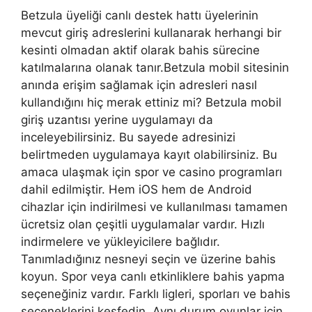
Betzula üyeliği canlı destek hattı üyelerinin
mevcut giriş adreslerini kullanarak herhangi bir
kesinti olmadan aktif olarak bahis sürecine
katılmalarına olanak tanır.Betzula mobil sitesinin
anında erişim sağlamak için adresleri nasıl
kullandığını hiç merak ettiniz mi? Betzula mobil
giriş uzantısı yerine uygulamayı da
inceleyebilirsiniz. Bu sayede adresinizi
belirtmeden uygulamaya kayıt olabilirsiniz. Bu
amaca ulaşmak için spor ve casino programları
dahil edilmiştir. Hem iOS hem de Android
cihazlar için indirilmesi ve kullanılması tamamen
ücretsiz olan çeşitli uygulamalar vardır. Hızlı
indirmelere ve yükleyicilere bağlıdır.
Tanımladığınız nesneyi seçin ve üzerine bahis
koyun. Spor veya canlı etkinliklere bahis yapma
seçeneğiniz vardır. Farklı ligleri, sporları ve bahis
seçeneklerini keşfedin. Aynı durum oyunlar için