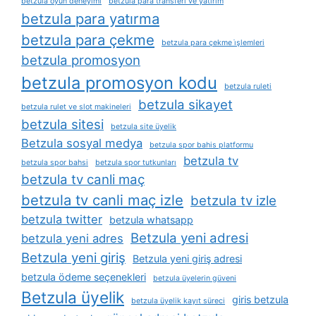
betzula oyun deneyimi
betzula para transferi ve yatırım
betzula para yatırma
betzula para çekme
betzula para çekme i̇şlemleri
betzula promosyon
betzula promosyon kodu
betzula ruleti
betzula sikayet
betzula rulet ve slot makineleri
betzula sitesi
betzula site üyelik
Betzula sosyal medya
betzula spor bahis platformu
betzula tv
betzula spor bahsi
betzula spor tutkunları
betzula tv canli maç
betzula tv canli maç izle
betzula tv izle
betzula twitter
betzula whatsapp
Betzula yeni adresi
betzula yeni adres
Betzula yeni giriş
Betzula yeni giriş adresi
betzula ödeme seçenekleri
betzula üyelerin güveni
Betzula üyelik
giris betzula
betzula üyelik kayıt süreci