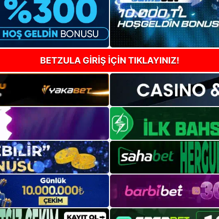
BETZULA GİRİŞ İÇİN TIKLAYINIZ!