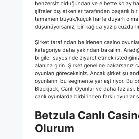
benzersiz olduğundan ve elbette kolay ha
şifreler dış etkenler tarafından başarılı b
tamamen büyük/küçük harfe duyarlı olmasıd
düşünüyorsanız, bir kağıda yazıp cüzdanını
Şirket tarafından belirlenen casino oyunları
kategoriye daha yakından bakalım. Aradığı
bilgiler sayesinde ziyaret etmek istediğini
alanına girin. Şirket geneline bakarsanız ca
oyunları göreceksiniz. Ancak şirket şu and
oyunlarını bu segmente yerleştiriyor. Bu bö
Blackjack, Canlı Oyunlar ve daha fazlası
canlı oyunlarda birbirinden farklı oyunlar si
Betzula Canlı Casin
Olurum