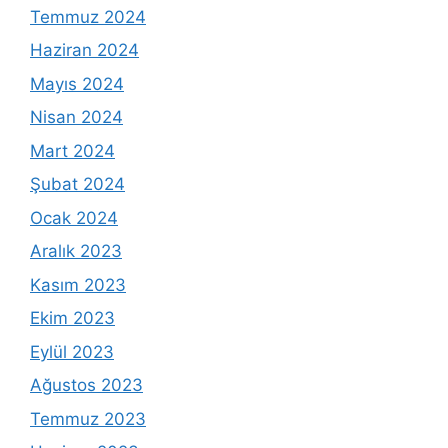
Temmuz 2024
Haziran 2024
Mayıs 2024
Nisan 2024
Mart 2024
Şubat 2024
Ocak 2024
Aralık 2023
Kasım 2023
Ekim 2023
Eylül 2023
Ağustos 2023
Temmuz 2023