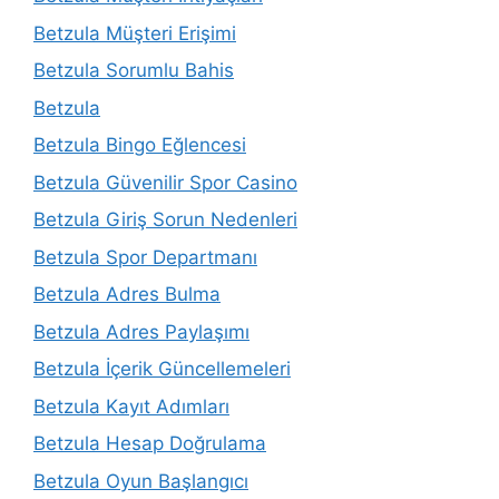
Betzula Müşteri Erişimi
Betzula Sorumlu Bahis
Betzula
Betzula Bingo Eğlencesi
Betzula Güvenilir Spor Casino
Betzula Giriş Sorun Nedenleri
Betzula Spor Departmanı
Betzula Adres Bulma
Betzula Adres Paylaşımı
Betzula İçerik Güncellemeleri
Betzula Kayıt Adımları
Betzula Hesap Doğrulama
Betzula Oyun Başlangıcı