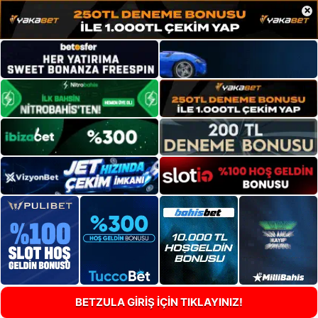
×
BETZULA GİRİŞ İÇİN TIKLAYINIZ!