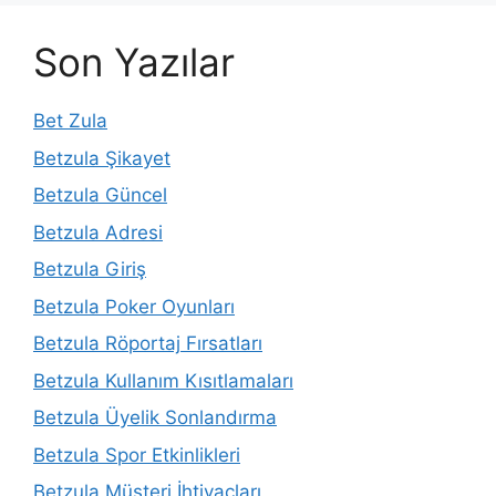
Son Yazılar
Bet Zula
Betzula Şikayet
Betzula Güncel
Betzula Adresi
Betzula Giriş
Betzula Poker Oyunları
Betzula Röportaj Fırsatları
Betzula Kullanım Kısıtlamaları
Betzula Üyelik Sonlandırma
Betzula Spor Etkinlikleri
Betzula Müşteri İhtiyaçları