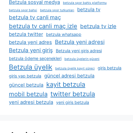
Betzula sosyal medya
betzula spor bahis platformu
betzula tv
betzula spor bahsi
betzula spor tutkunları
betzula tv canli maç
betzula tv canli maç izle
betzula tv izle
betzula twitter
betzula whatsapp
Betzula yeni adresi
betzula yeni adres
Betzula yeni giriş
Betzula yeni giriş adresi
betzula ödeme seçenekleri
betzula üyelerin güveni
Betzula üyelik
giris betzula
betzula üyelik kayıt süreci
güncel adresi betzula
giris yap betzula
kayit betzula
güncel betzula
twitter betzula
mobil betzula
yeni adresi betzula
yeni giris betzula