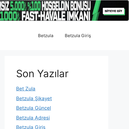
Betzula
Betzula Giriş
Son Yazılar
Bet Zula
Betzula Şikayet
Betzula Güncel
Betzula Adresi
Betzula Giriş