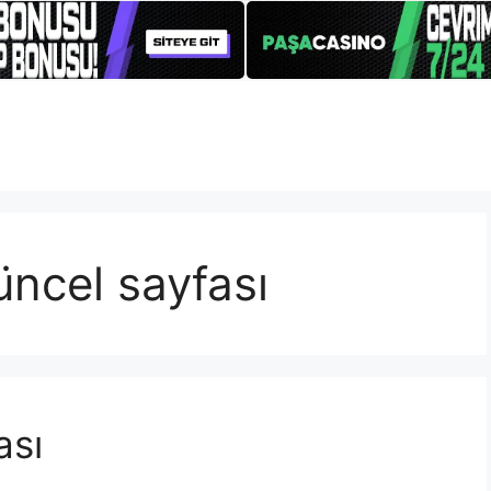
üncel sayfası
ası