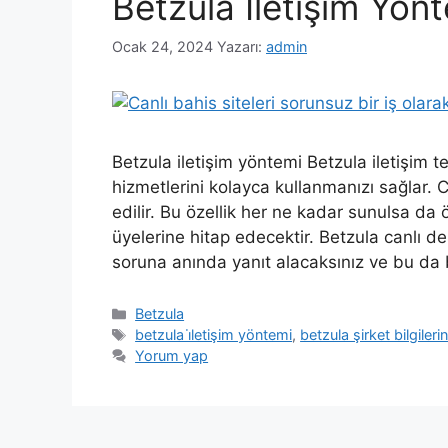
Betzula İletişim Yön
Ocak 24, 2024
Yazarı:
admin
Betzula iletişim yöntemi Betzula iletişim te
hizmetlerini kolayca kullanmanızı sağlar. C
edilir. Bu özellik her ne kadar sunulsa da ö
üyelerine hitap edecektir. Betzula canlı d
soruna anında yanıt alacaksınız ve bu da
Kategoriler
Betzula
Etiketler
betzula i̇letişim yöntemi
,
betzula şirket bilgileri
Yorum yap