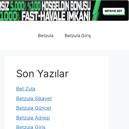
Betzula
Betzula Giriş
Son Yazılar
Bet Zula
Betzula Şikayet
Betzula Güncel
Betzula Adresi
Betzula Giriş