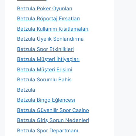
Betzula Poker Oyunları
Betzula Röportaj Fırsatları
Betzula Kullanım Kısıtlamaları
Betzula Üyelik Sonlandırma
Betzula Spor Etkinlikleri
Betzula Müşteri İhtiyaçları
Betzula Müşteri Erişimi
Betzula Sorumlu Bahis
Betzula
Betzula Bingo Eğlencesi
Betzula Güvenilir Spor Casino
Betzula Giriş Sorun Nedenleri
Betzula Spor Departmanı