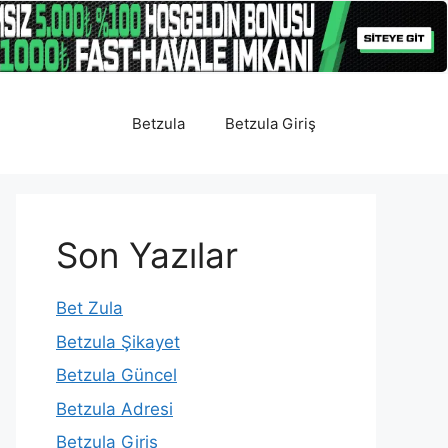
Betzula
Betzula Giriş
Son Yazılar
Bet Zula
Betzula Şikayet
Betzula Güncel
Betzula Adresi
Betzula Giriş