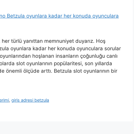
iz her türlü yanıttan memnuniyet duyarız. Hoş
tzula oyunlara kadar her konuda oyunculara sorular
yunlarından hoşlanan insanların çoğunluğu canlı
olarda slot oyunlarının popülaritesi, son yıllarda
e önemli ölçüde arttı. Betzula slot oyunlarının bir
erimi
,
giris adresi betzula