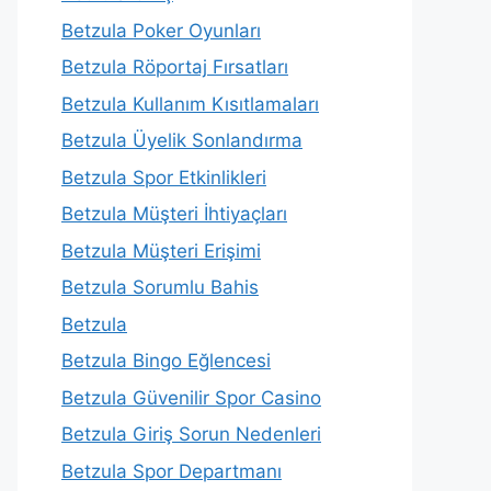
Betzula Poker Oyunları
Betzula Röportaj Fırsatları
Betzula Kullanım Kısıtlamaları
Betzula Üyelik Sonlandırma
Betzula Spor Etkinlikleri
Betzula Müşteri İhtiyaçları
Betzula Müşteri Erişimi
Betzula Sorumlu Bahis
Betzula
Betzula Bingo Eğlencesi
Betzula Güvenilir Spor Casino
Betzula Giriş Sorun Nedenleri
Betzula Spor Departmanı