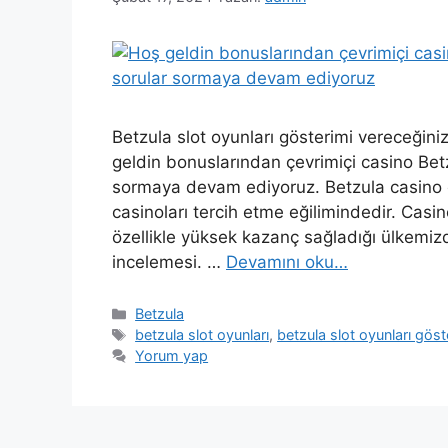
Betzula slot oyunları gösterimi vereceğin
geldin bonuslarından çevrimiçi casino Be
sormaya devam ediyoruz. Betzula casino o
casinoları tercih etme eğilimindedir. Casin
özellikle yüksek kazanç sağladığı ülkemizd
incelemesi. …
Devamını oku…
Kategoriler
Betzula
Etiketler
betzula slot oyunları
,
betzula slot oyunları göst
Yorum yap