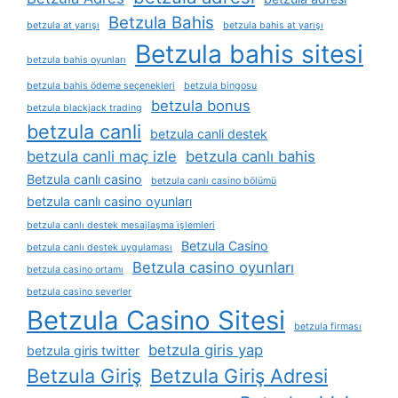
Betzula Bahis
betzula at yarışı
betzula bahis at yarışı
Betzula bahis sitesi
betzula bahis oyunları
betzula bahis ödeme seçenekleri
betzula bingosu
betzula bonus
betzula blackjack trading
betzula canli
betzula canli destek
betzula canli maç izle
betzula canlı bahis
Betzula canlı casino
betzula canlı casino bölümü
betzula canlı casino oyunları
betzula canlı destek mesajlaşma i̇şlemleri
Betzula Casino
betzula canlı destek uygulaması
Betzula casino oyunları
betzula casino ortamı
betzula casino severler
Betzula Casino Sitesi
betzula firması
betzula giris yap
betzula giris twitter
Betzula Giriş
Betzula Giriş Adresi