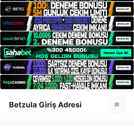
İçeriğe
atla
Betzula Giriş Adresi
Menü