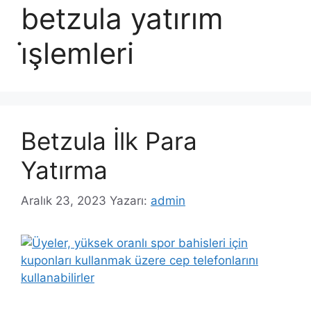
betzula yatırım
i̇şlemleri
Betzula İlk Para
Yatırma
Aralık 23, 2023
Yazarı:
admin