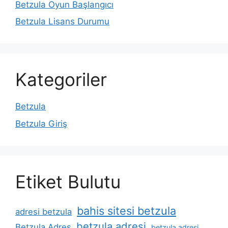
Betzula Oyun Başlangıcı
Betzula Lisans Durumu
Kategoriler
Betzula
Betzula Giriş
Etiket Bulutu
bahis sitesi betzula
adresi betzula
betzula adresi
Betzula Adres
betzula adresi