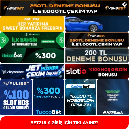
×
BETZULA GİRİŞ İÇİN TIKLAYINIZ!