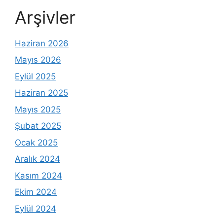
Arşivler
Haziran 2026
Mayıs 2026
Eylül 2025
Haziran 2025
Mayıs 2025
Şubat 2025
Ocak 2025
Aralık 2024
Kasım 2024
Ekim 2024
Eylül 2024