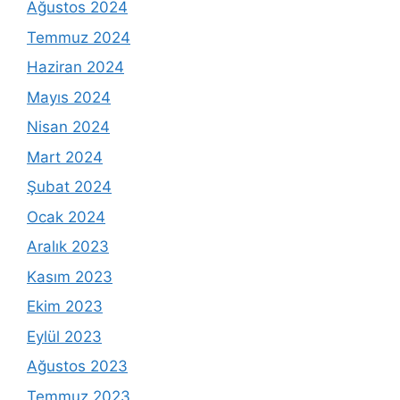
Ağustos 2024
Temmuz 2024
Haziran 2024
Mayıs 2024
Nisan 2024
Mart 2024
Şubat 2024
Ocak 2024
Aralık 2023
Kasım 2023
Ekim 2023
Eylül 2023
Ağustos 2023
Temmuz 2023