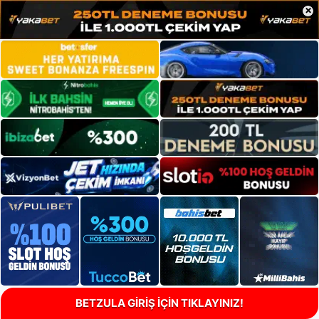
×
BETZULA GİRİŞ İÇİN TIKLAYINIZ!