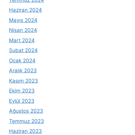
Haziran 2024
Mayıs 2024
Nisan 2024
Mart 2024
Şubat 2024
Ocak 2024
Aralık 2023
Kasım 2023
Ekim 2023
Eylül 2023
Ağustos 2023
Temmuz 2023
Haziran 2023