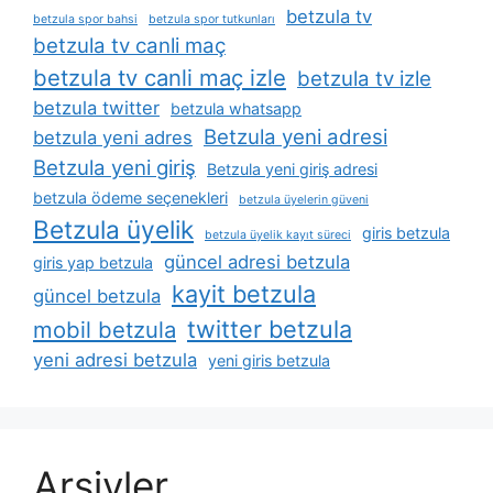
betzula tv
betzula spor bahsi
betzula spor tutkunları
betzula tv canli maç
betzula tv canli maç izle
betzula tv izle
betzula twitter
betzula whatsapp
Betzula yeni adresi
betzula yeni adres
Betzula yeni giriş
Betzula yeni giriş adresi
betzula ödeme seçenekleri
betzula üyelerin güveni
Betzula üyelik
giris betzula
betzula üyelik kayıt süreci
güncel adresi betzula
giris yap betzula
kayit betzula
güncel betzula
twitter betzula
mobil betzula
yeni adresi betzula
yeni giris betzula
Arşivler