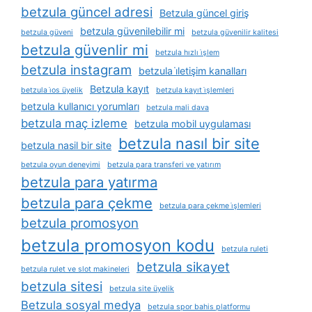
betzula güncel adresi
Betzula güncel giriş
betzula güvenilebilir mi
betzula güveni
betzula güvenilir kalitesi
betzula güvenlir mi
betzula hızlı i̇şlem
betzula instagram
betzula i̇letişim kanalları
Betzula kayıt
betzula i̇os üyelik
betzula kayıt i̇şlemleri
betzula kullanıcı yorumları
betzula mali dava
betzula maç izleme
betzula mobil uygulaması
betzula nasıl bir site
betzula nasil bir site
betzula oyun deneyimi
betzula para transferi ve yatırım
betzula para yatırma
betzula para çekme
betzula para çekme i̇şlemleri
betzula promosyon
betzula promosyon kodu
betzula ruleti
betzula sikayet
betzula rulet ve slot makineleri
betzula sitesi
betzula site üyelik
Betzula sosyal medya
betzula spor bahis platformu