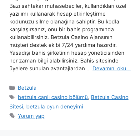
Bazı sahtekar muhasebeciler, kullandıkları özel
yazılımı kullanarak hesap etkinleştirme
kodunuzu silme olanağına sahiptir. Bu kodla
karşılaşırsanız, onu bir bahis programında
kullanabilirsiniz. Betzula Casino Ajansının
müşteri destek ekibi 7/24 yardıma hazırdır.
Yasadışı bahis şirketinin hesap yöneticisinden
her zaman bilgi alabilirsiniz. Bahis sitesinde
üyelere sunulan avantajlardan …
Devamını oku…
Kategoriler
Betzula
Etiketler
betzula canlı casino bölümü
,
Betzula Casino
Sitesi
,
betzula oyun deneyimi
Yorum yap