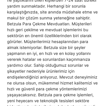
ne yaptıklarını bilen kişilerden 7-24 saat sürekli
yardım sunmaktadır. Herhangi bir sorunla
karşılaştığınızda, site anında müdahale etme ve
makul bir çözüm sunma yeteneğine sahiptir.
Betzula Para Çekme Mevduatları. Müşterileri
hızlı geri çekilme ve mevduat işlemlerini bu
sektörün en önemli özelliklerinden biri olarak
görürler. Müşterilerimiz hesaplarından para
almak istemiyorlar. Betzula size bir şeyler
yapmanın en iyi, en hızlı ve en kolay yollarını
vererek hatalar ve sorunlardan kaçınmanıza
yardımcı olur. Sahip olduğumuz sorunlar ve
şikayetler nedeniyle ürünlerimiz için
endişelendiğinizi anlıyoruz. Mevcut deneyiminiz
ne olursa olsun, mükemmel hizmet kalitemizi ve
hızlı ve güvenli para çekme yöntemlerimizi
yaşayacaksınız. Betzula para çekme işlemleri,
yeni heyecanı ve teknolojik tesisleri sektöre