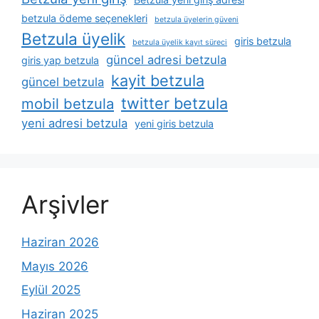
betzula ödeme seçenekleri
betzula üyelerin güveni
Betzula üyelik
giris betzula
betzula üyelik kayıt süreci
güncel adresi betzula
giris yap betzula
kayit betzula
güncel betzula
twitter betzula
mobil betzula
yeni adresi betzula
yeni giris betzula
Arşivler
Haziran 2026
Mayıs 2026
Eylül 2025
Haziran 2025