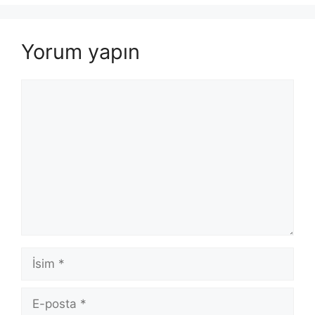
Yorum yapın
Yorum
İsim
E-
posta