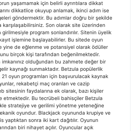
orun yaşamamak için belirli ayrıntılara dikkat
arını dikkatlice okuyup anlamak, ikinci adım ise
lgeleri göndermektir. Bu adımlar doğru bir şekilde
arşılaşabilirsiniz. Son olarak site üzerinden
irilmesiyle program sonlandırılır. Sitenin üyelik
kayıt işlemine başlayabilirler. Bu sitede oyun
e yine de eğlenme ve potansiyel olarak ödüller
unu birçok kişi tarafından beğenilmektedir.
a imkanınız olduğundan bu zahmete değer bir
gelir kaynağı sunmaktadır. Betzula popülerlik
k 21 oyun programları için başvurulacak kaynak
 oyunlar, rekabetçi maç oranları ve cazip
 sitesinin faydalarına ek olarak, bazı kişiler
 etmektedir. Bu tecrübeli bahisçiler Betzula
likle stratejiye ve gerilimi yönetme yeteneğine
ekanik oyundur. Blackjack oyununda krupiye ve
 yaptıktan sonra iki kart dağıtılır. Oyunun
ından biri nihayet açılır. Oyuncular açık