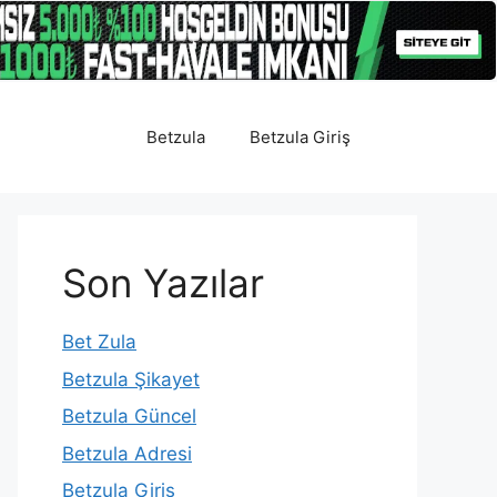
Betzula
Betzula Giriş
Son Yazılar
Bet Zula
Betzula Şikayet
Betzula Güncel
Betzula Adresi
Betzula Giriş