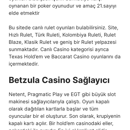
oynanan bir poker oyunudur ve amaç 21.sayıyı
elde etmektir
Bu sitede canlı rulet oyunları bulabilirsiniz. Site,
Hızlı Rulet, Türk Ruleti, Kolombiya Ruleti, Rulet
Blaze, Klasik Rulet ve geniş bir Rulet yelpazesi
sunmaktadır. Canlı Casino kategorisi ayrıca
Texas Hold’em ve Baccarat Casino oyunlarını da
içermektedir.
Betzula Casino Sağlayıcı
Netent, Pragmatic Play ve EGT gibi büyük slot
makinesi sağlayıcılarıyla çalıştı. Oyun kapalı
olarak dağıtılan kartlarla başlar ve tüm
oyuncular bir el oluşturur. Son olarak, krupiyenin
kapalı kartı açılır. Bir hold’em casinodaki eller,