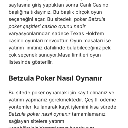
sayfasına giriş yaptıktan sonra Canlı Casino
başlığına tıklayınız. Bu başlık birçok oyun
seçeneğini açar. Bu sitedeki poker
Betzula
poker çeşitleri casino oyunu nedir
varyasyonlarından sadece Texas Hold’em
casino oyunları mevcuttur. Oyun masaları ise
yatırım limitiniz dahilinde bulabileceğiniz pek
çok seçenek sunuyor.Masa limitleri oyun
listesinde gösterilir.
Betzula Poker Nasıl Oynanır
Bu sitede poker oynamak için kayıt olmanız ve
yatırım yapmanız gerekmektedir. Çeşitli ödeme
yöntemleri kullanarak kayıt işlemini kısa sürede
Betzula poker nasıl oynanır
tamamlamanızı
sağlayan sitelere yatırım