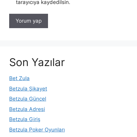
tarayıcıya kaydedilsin.
Son Yazılar
Bet Zula
Betzula Şikayet
Betzula Güncel
Betzula Adresi
Betzula Giriş
Betzula Poker Oyunları