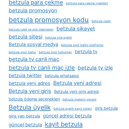
betzula para çekme
betzula para çekme i̇şlemleri
betzula promosyon
betzula promosyon kodu
betzula ruleti
betzula sikayet
betzula rulet ve slot makineleri
betzula sitesi
betzula site üyelik
Betzula sosyal medya
betzula spor bahis platformu
betzula tv
betzula spor bahsi
betzula spor tutkunları
betzula tv canli maç
betzula tv canli maç izle
betzula tv izle
betzula twitter
betzula whatsapp
Betzula yeni adresi
betzula yeni adres
Betzula yeni giriş
Betzula yeni giriş adresi
betzula ödeme seçenekleri
betzula üyelerin güveni
Betzula üyelik
giris betzula
betzula üyelik kayıt süreci
güncel adresi betzula
giris yap betzula
kayit betzula
güncel betzula