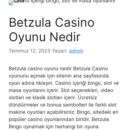
Betzula Casino
Oyunu Nedir
Temmuz 12, 2023
Yazarı:
admin
Betzula casino oyunu nedir Betzula Casino
oyununu açmak için sitenin ana sayfasında
oyun adına tıklayın. Casino içeriği bingo, slot ve
masa oyunlarını içerir. Slot seçenekleri, video
slotları ve klasik slotları içerir. Ücretsiz
döndürmeler ve bonus sembolleri ile farklı slot
makine oyunları açabilirsiniz. Bingo, sitedeki en
popüler casino oyunlarından biridir. Betzula
Bingo oynamak için herhangi bir oyuna