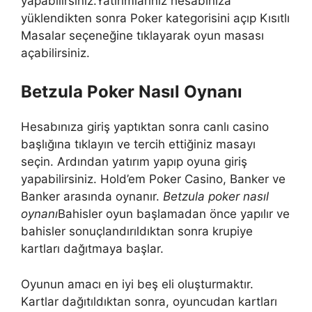
yapabilirsiniz.Yatırımlarınız hesabınıza
yüklendikten sonra Poker kategorisini açıp Kısıtlı
Masalar seçeneğine tıklayarak oyun masası
açabilirsiniz.
Betzula Poker Nasıl Oynanı
Hesabınıza giriş yaptıktan sonra canlı casino
başlığına tıklayın ve tercih ettiğiniz masayı
seçin. Ardından yatırım yapıp oyuna giriş
yapabilirsiniz. Hold’em Poker Casino, Banker ve
Banker arasında oynanır.
Betzula poker nasıl
oynanı
Bahisler oyun başlamadan önce yapılır ve
bahisler sonuçlandırıldıktan sonra krupiye
kartları dağıtmaya başlar.
Oyunun amacı en iyi beş eli oluşturmaktır.
Kartlar dağıtıldıktan sonra, oyuncudan kartları