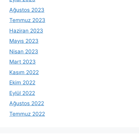
Ağustos 2023
Temmuz 2023
Haziran 2023
Mayıs 2023
Nisan 2023
Mart 2023
Kasım 2022
Ekim 2022
Eylül 2022
Ağustos 2022
Temmuz 2022