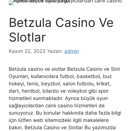
Betzula Casino Ve
Slotlar
Kasım 22, 2023
Yazarı:
admin
Betzula casino ve slotlar Betzula Casino ve Slot
Oyunları, kullanıcılara futbol, ​​basketbol, ​​buz
hokeyi, tenis, beyzbol, salon futbolu, kriket,
dart, hentbol, ​​bilardo ve voleybol gibi spor
hizmetleri sunmaktadır. Ayrıca büyük oyun
sağlayıcılardan canlı casino hizmetleri de
sunuyoruz. Bu konular hakkında daha fazla bilgi
için lütfen web sitemizdeki ilgili makalelere
bakın. Betzula Casino ve Slotlar Bu yazımızda