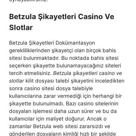
Betzula Şikayetleri Casino Ve
Slotlar
Betzula Şikayetleri Dokümantasyon
gerekliliklerinden şikayetçi olan birçok bahis
sitesi bulunmaktadır. Bu noktada bahis sitesi
seçerken şikayette bulunamayacağınız siteleri
tercih etmelisiniz.
Betzula şikayetleri casino ve
slotlar
kilit dosyası talebi şikayetini inceledikten
sonra casino sitesi dosya talebiyle
kullanıcılarına zarar vermediği için herhangi bir
şikayette bulunulmadı. Bazı casino sitelerinin
dosyaları işlemesi daha uzun sürer ve bu da
kullanıcılar için maliyet doğurur. Ancak o
zamanlar Betzula web sitesi zararsızdı ve
gönderilen dosyaların kimliği hızlı bir şekilde