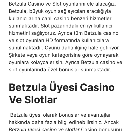
Betzula Casino ve Slot oyunlarını ele alacağız.
Betzula, büyük oyun sağlayıcıları aracılığıyla
kullanıcılarına canlı casino benzeri hizmetler
sunmaktadır. Slot pazarındaki en iyi kullanıcı
hizmetini sağlıyoruz. Ayrıca tüm Betzula casino
ve slot oyunları HD formatında kullanıcılara
sunulmaktadır. Oyunu daha ilginç hale getiriyor.
Şirkete veya oyun kategorisine göre oynayarak
oyunlara kolayca erişin. Ayrıca Betzula casino ve
slot oyunlarında özel bonuslar sunmaktadır.
Betzula Üyesi Casino
Ve Slotlar
Betzula üyesi olarak bonuslar ve avantajlar
hakkında daha fazla bilgi edinebilirsiniz. Ancak
Betzula üyesi casino ve slotlar
Casino bonusunu