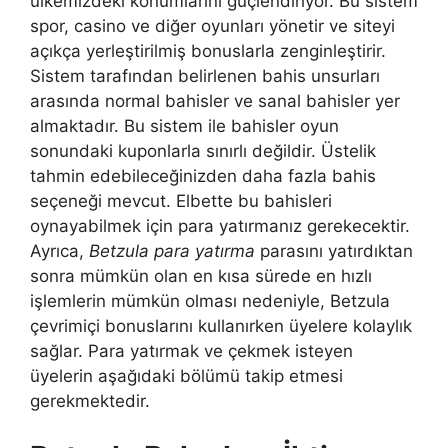
ülkemizdeki konumlarını güçlendiriyor. Bu sistem
spor, casino ve diğer oyunları yönetir ve siteyi
açıkça yerleştirilmiş bonuslarla zenginleştirir.
Sistem tarafından belirlenen bahis unsurları
arasında normal bahisler ve sanal bahisler yer
almaktadır. Bu sistem ile bahisler oyun
sonundaki kuponlarla sınırlı değildir. Üstelik
tahmin edebileceğinizden daha fazla bahis
seçeneği mevcut. Elbette bu bahisleri
oynayabilmek için para yatırmanız gerekecektir.
Ayrıca,
Betzula para yatırma
parasını yatırdıktan
sonra mümkün olan en kısa sürede en hızlı
işlemlerin mümkün olması nedeniyle, Betzula
çevrimiçi bonuslarını kullanırken üyelere kolaylık
sağlar. Para yatırmak ve çekmek isteyen
üyelerin aşağıdaki bölümü takip etmesi
gerekmektedir.