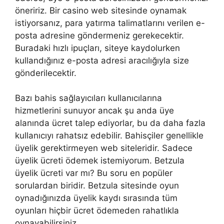
öneririz. Bir casino web sitesinde oynamak
istiyorsanız, para yatırma talimatlarını verilen e-
posta adresine göndermeniz gerekecektir.
Buradaki hızlı ipuçları, siteye kaydolurken
kullandığınız e-posta adresi aracılığıyla size
gönderilecektir.
Bazı bahis sağlayıcıları kullanıcılarına
hizmetlerini sunuyor ancak şu anda üye
alanında ücret talep ediyorlar, bu da daha fazla
kullanıcıyı rahatsız edebilir. Bahisçiler genellikle
üyelik gerektirmeyen web siteleridir. Sadece
üyelik ücreti ödemek istemiyorum. Betzula
üyelik ücreti var mı? Bu soru en popüler
sorulardan biridir. Betzula sitesinde oyun
oynadığınızda üyelik kaydı sırasında tüm
oyunları hiçbir ücret ödemeden rahatlıkla
oynayabilirsiniz.