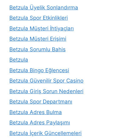
Betzula Üyelik Sonlandırma
Betzula Spor Etkinlikleri
Betzula Müşteri İhtiyaçları
Betzula Müşteri Erişimi
Betzula Sorumlu Bahis
Betzula
Betzula Bingo Eğlencesi
Betzula Güvenilir Spor Casino
Betzula Giriş Sorun Nedenleri
Betzula Spor Departmanı
Betzula Adres Bulma
Betzula Adres Paylaşımı
Betzula İçerik Güncellemeleri