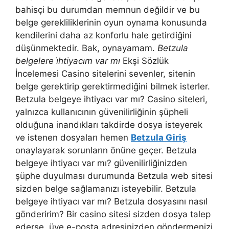
bahisçi bu durumdan memnun değildir ve bu
belge gerekliliklerinin oyun oynama konusunda
kendilerini daha az konforlu hale getirdiğini
düşünmektedir. Bak, oynayamam.
Betzula
belgelere i̇htiyacım var mı
Ekşi Sözlük
İncelemesi Casino sitelerini sevenler, sitenin
belge gerektirip gerektirmediğini bilmek isterler.
Betzula belgeye ihtiyacı var mı? Casino siteleri,
yalnızca kullanıcının güvenilirliğinin şüpheli
olduğuna inandıkları takdirde dosya isteyerek
ve istenen dosyaları hemen
Betzula Giriş
onaylayarak sorunların önüne geçer. Betzula
belgeye ihtiyacı var mı? güvenilirliğinizden
şüphe duyulması durumunda Betzula web sitesi
sizden belge sağlamanızı isteyebilir. Betzula
belgeye ihtiyacı var mı? Betzula dosyasını nasıl
gönderirim? Bir casino sitesi sizden dosya talep
ederse, üye e-posta adresinizden göndermenizi