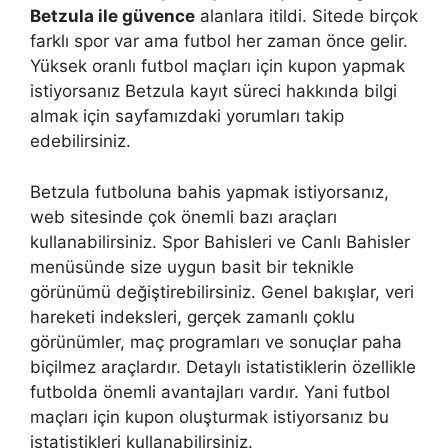
Betzula ile güvence
alanlara itildi. Sitede birçok
farklı spor var ama futbol her zaman önce gelir.
Yüksek oranlı futbol maçları için kupon yapmak
istiyorsanız Betzula kayıt süreci hakkında bilgi
almak için sayfamızdaki yorumları takip
edebilirsiniz.
Betzula futboluna bahis yapmak istiyorsanız,
web sitesinde çok önemli bazı araçları
kullanabilirsiniz. Spor Bahisleri ve Canlı Bahisler
menüsünde size uygun basit bir teknikle
görünümü değiştirebilirsiniz. Genel bakışlar, veri
hareketi indeksleri, gerçek zamanlı çoklu
görünümler, maç programları ve sonuçlar paha
biçilmez araçlardır. Detaylı istatistiklerin özellikle
futbolda önemli avantajları vardır. Yani futbol
maçları için kupon oluşturmak istiyorsanız bu
istatistikleri kullanabilirsiniz.