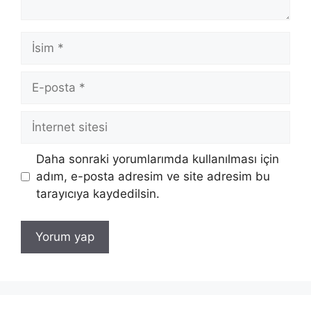
İsim
E-
posta
İnternet
sitesi
Daha sonraki yorumlarımda kullanılması için
adım, e-posta adresim ve site adresim bu
tarayıcıya kaydedilsin.