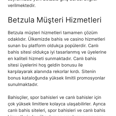
verilmektedir.
Betzula Müşteri Hizmetleri
Betzula müşteri hizmetleri tamamen çözüm
odaklıdır. Ülkemizde bahis ve casino hizmetleri
sunan bu platform oldukça popülerdir. Canlı
bahis sitesi oldukça iyi tasarlanmış ve üyelerine
en kaliteli hizmeti sunmaktadır. Canlı bahis
sitesi üyelerini hoş geldin bonusu ile
karşılayarak alanında rekorlar kırdı. Sitenin
bonus kataloğunda yüksek limitli promosyonlar
sunulmaktadır.
Bahisçiler, spor bahisleri ve canlı bahisler için
çok yüksek limitlere kolayca ulaşabilirler. Ayrıca
canlı bahis siteleri, spor bahisleri ve canlı bahis