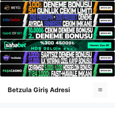
İçeriğe
atla
Betzula Giriş Adresi
Menü