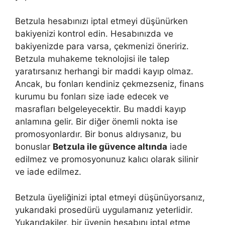
Betzula hesabınızı iptal etmeyi düşünürken
bakiyenizi kontrol edin. Hesabınızda ve
bakiyenizde para varsa, çekmenizi öneririz.
Betzula muhakeme teknolojisi ile talep
yaratırsanız herhangi bir maddi kayıp olmaz.
Ancak, bu fonları kendiniz çekmezseniz, finans
kurumu bu fonları size iade edecek ve
masrafları belgeleyecektir. Bu maddi kayıp
anlamına gelir. Bir diğer önemli nokta ise
promosyonlardır. Bir bonus aldıysanız, bu
bonuslar
Betzula ile güvence altında
iade
edilmez ve promosyonunuz kalıcı olarak silinir
ve iade edilmez.
Betzula üyeliğinizi iptal etmeyi düşünüyorsanız,
yukarıdaki prosedürü uygulamanız yeterlidir.
Yukarıdakiler, bir üyenin hesabını iptal etme