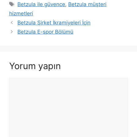
Etiketler
Betzula ile güvence
,
Betzula müşteri
hizmetleri
Yazı
Betzula Şirket İkramiyeleri İçin
dolaşımı
Betzula E-spor Bölümü
Yorum yapın
Yorum