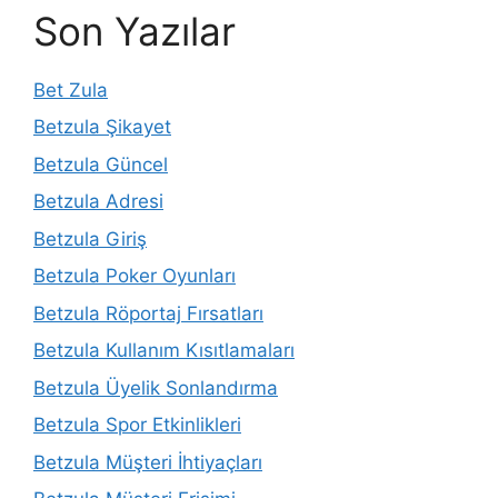
Son Yazılar
Bet Zula
Betzula Şikayet
Betzula Güncel
Betzula Adresi
Betzula Giriş
Betzula Poker Oyunları
Betzula Röportaj Fırsatları
Betzula Kullanım Kısıtlamaları
Betzula Üyelik Sonlandırma
Betzula Spor Etkinlikleri
Betzula Müşteri İhtiyaçları