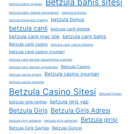
Betzula bahis sitesi
betzula bahis oyunları
betzula bahis ödeme seçenekleri
betzula bingosu
betzula bonus
betzula blackjack trading
betzula canli
betzula canli destek
betzula canli maç izle
betzula canlı bahis
Betzula canlı casino
betzula canlı casino bölümü
betzula canlı casino oyunları
betzula canlı destek mesajlaşma i̇şlemleri
Betzula Casino
betzula canlı destek uygulaması
Betzula casino oyunları
betzula casino ortamı
betzula casino severler
Betzula Casino Sitesi
betzula firması
betzula giris yap
betzula giris twitter
Betzula Giriş
Betzula Giriş Adresi
Betzula girişi
betzula giriş adresim
betzula giriş adresleri
Betzula Giriş Sayfası
Betzula Güncel