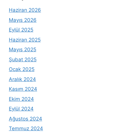
Haziran 2026
Mayıs 2026
Eylül 2025
Haziran 2025
Mayıs 2025
Şubat 2025
Ocak 2025
Aralık 2024
Kasım 2024
Ekim 2024
Eylül 2024
Ağustos 2024
Temmuz 2024