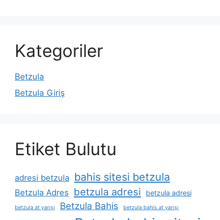
Kategoriler
Betzula
Betzula Giriş
Etiket Bulutu
bahis sitesi betzula
adresi betzula
betzula adresi
Betzula Adres
betzula adresi
Betzula Bahis
betzula at yarışı
betzula bahis at yarışı