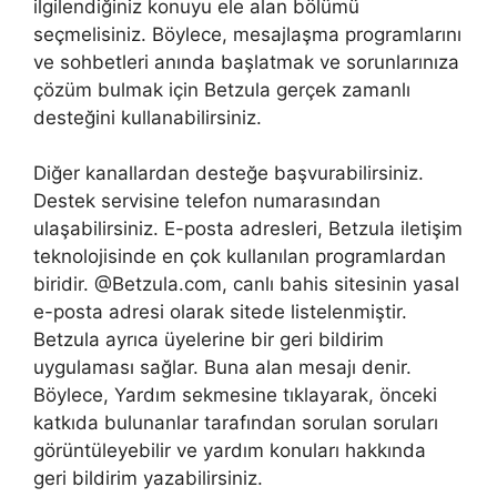
ilgilendiğiniz konuyu ele alan bölümü
seçmelisiniz. Böylece, mesajlaşma programlarını
ve sohbetleri anında başlatmak ve sorunlarınıza
çözüm bulmak için Betzula gerçek zamanlı
desteğini kullanabilirsiniz.
Diğer kanallardan desteğe başvurabilirsiniz.
Destek servisine telefon numarasından
ulaşabilirsiniz. E-posta adresleri, Betzula iletişim
teknolojisinde en çok kullanılan programlardan
biridir. @Betzula.com, canlı bahis sitesinin yasal
e-posta adresi olarak sitede listelenmiştir.
Betzula ayrıca üyelerine bir geri bildirim
uygulaması sağlar. Buna alan mesajı denir.
Böylece, Yardım sekmesine tıklayarak, önceki
katkıda bulunanlar tarafından sorulan soruları
görüntüleyebilir ve yardım konuları hakkında
geri bildirim yazabilirsiniz.