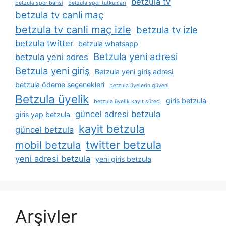
betzula tv
betzula spor bahsi
betzula spor tutkunları
betzula tv canli maç
betzula tv canli maç izle
betzula tv izle
betzula twitter
betzula whatsapp
Betzula yeni adresi
betzula yeni adres
Betzula yeni giriş
Betzula yeni giriş adresi
betzula ödeme seçenekleri
betzula üyelerin güveni
Betzula üyelik
giris betzula
betzula üyelik kayıt süreci
güncel adresi betzula
giris yap betzula
kayit betzula
güncel betzula
twitter betzula
mobil betzula
yeni adresi betzula
yeni giris betzula
Arşivler