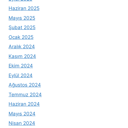
Haziran 2025
Mayıs 2025
Şubat 2025
Ocak 2025
Aralık 2024
Kasım 2024
Ekim 2024
Eylül 2024
Ağustos 2024
Temmuz 2024
Haziran 2024
Mayıs 2024
Nisan 2024