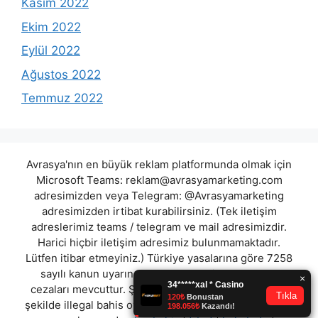
Kasım 2022
Ekim 2022
Eylül 2022
Ağustos 2022
Temmuz 2022
Avrasya'nın en büyük reklam platformunda olmak için
Microsoft Teams:
reklam@avrasyamarketing.com
adresimizden veya Telegram: @Avrasyamarketing
adresimizden irtibat kurabilirsiniz. (Tek iletişim
adreslerimiz teams / telegram ve mail adresimizdir.
Harici hiçbir iletişim adresimiz bulunmamaktadır.
Lütfen itibar etmeyiniz.) Türkiye yasalarına göre 7258
sayılı kanun uyarınca yasa dışı bahis oynamanın
cezaları mevcuttur. Şu an bulunduğunuz site hiç bir
şekilde illegal bahis oyunları oynatmıyor ve oynamaya