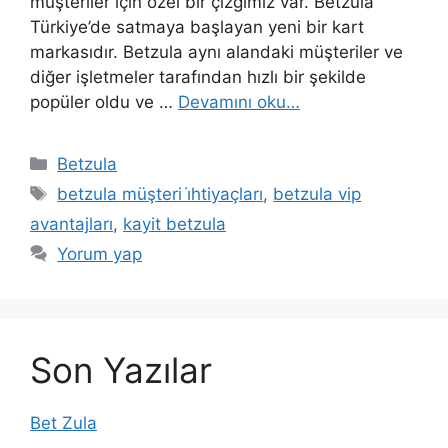
müşteriler için özel bir çizgimiz var. Betzula
Türkiye’de satmaya başlayan yeni bir kart
markasıdır. Betzula aynı alandaki müşteriler ve
diğer işletmeler tarafından hızlı bir şekilde
popüler oldu ve …
Devamını oku…
Kategoriler
Betzula
Etiketler
betzula müşteri i̇htiyaçları
,
betzula vip
avantajları
,
kayit betzula
Yorum yap
Son Yazılar
Bet Zula