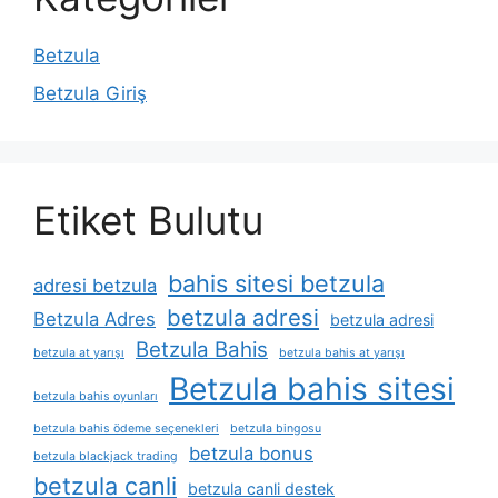
Betzula
Betzula Giriş
Etiket Bulutu
bahis sitesi betzula
adresi betzula
betzula adresi
Betzula Adres
betzula adresi
Betzula Bahis
betzula at yarışı
betzula bahis at yarışı
Betzula bahis sitesi
betzula bahis oyunları
betzula bahis ödeme seçenekleri
betzula bingosu
betzula bonus
betzula blackjack trading
betzula canli
betzula canli destek