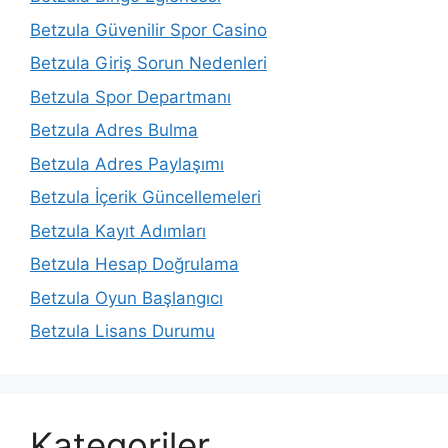
Betzula Güvenilir Spor Casino
Betzula Giriş Sorun Nedenleri
Betzula Spor Departmanı
Betzula Adres Bulma
Betzula Adres Paylaşımı
Betzula İçerik Güncellemeleri
Betzula Kayıt Adımları
Betzula Hesap Doğrulama
Betzula Oyun Başlangıcı
Betzula Lisans Durumu
Kategoriler