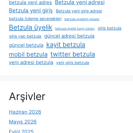
Betzula yeni adresi
betzula yeni adres
Betzula yeni giriş
Betzula yeni giriş adresi
betzula ödeme seçenekleri
betzula üyelerin güveni
Betzula üyelik
giris betzula
betzula üyelik kayıt süreci
güncel adresi betzula
giris yap betzula
kayit betzula
güncel betzula
twitter betzula
mobil betzula
yeni adresi betzula
yeni giris betzula
Arşivler
Haziran 2026
Mayıs 2026
Eylül 2025