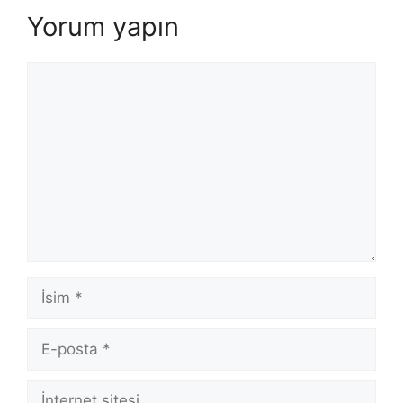
Yorum yapın
Yorum
İsim
E-
posta
İnternet