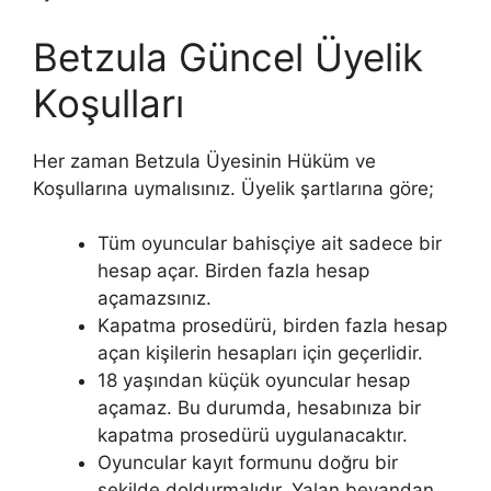
Betzula Güncel Üyelik
Koşulları
Her zaman Betzula Üyesinin Hüküm ve
Koşullarına uymalısınız. Üyelik şartlarına göre;
Tüm oyuncular bahisçiye ait sadece bir
hesap açar. Birden fazla hesap
açamazsınız.
Kapatma prosedürü, birden fazla hesap
açan kişilerin hesapları için geçerlidir.
18 yaşından küçük oyuncular hesap
açamaz. Bu durumda, hesabınıza bir
kapatma prosedürü uygulanacaktır.
Oyuncular kayıt formunu doğru bir
şekilde doldurmalıdır. Yalan beyandan