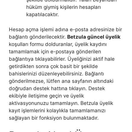
hüküm giymiş kişilerin hesapları
kapatılacaktır.
Hesap açma işlemi adına e-posta adresinize bir
bağlantı gönderilecektir.
Betzula güncel üyelik
koşulları formu dolduranlar, üyelik kaydını
tamamlamak için e-postaya gönderilen
bağlantıya tıklayabilirler. Üyeliğinizi aktif hale
getirdikten sonra çok basit bir şekilde
bahislerinizi düzenleyebilirsiniz. Bağlantı
gönderilmezse, lütfen ana sayfanın altındaki
doğrudan destek hattına tıklayın. Destek
ekibiyle iletişime geçin ve üyelik
aktivasyonunuzu tamamlayın. Betzula üyelik
kayıt işlemlerini kolaylıkla tamamlamanızı
sağlayan bir fonksiyon bulunmaktadır.