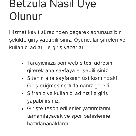
Betzula Nasıl Üye
Olunur
Hizmet kayıt sürecinden geçerek sorunsuz bir
şekilde giriş yapabilirsiniz. Oyuncular şifreleri ve
kullanıcı adları ile giriş yaparlar.
Tarayıcınıza son web sitesi adresini
girerek ana sayfaya erişebilirsiniz.
Sitenin ana sayfasının üst kısmındaki
Giriş düğmesine tıklamanız gerekir.
Şifreniz ve kullanıcı adınız ile giriş
yapabilirsiniz.
Girişte tespit edilenler yatırımlarını
tamamlayacak ve spor bahislerine
hazırlanacaklardır.