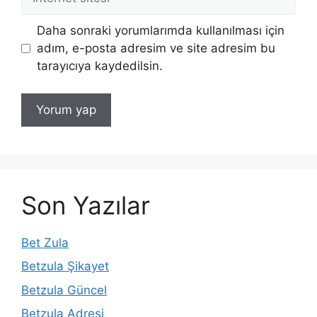
sitesi
Daha sonraki yorumlarımda kullanılması için
adım, e-posta adresim ve site adresim bu
tarayıcıya kaydedilsin.
Son Yazılar
Bet Zula
Betzula Şikayet
Betzula Güncel
Betzula Adresi