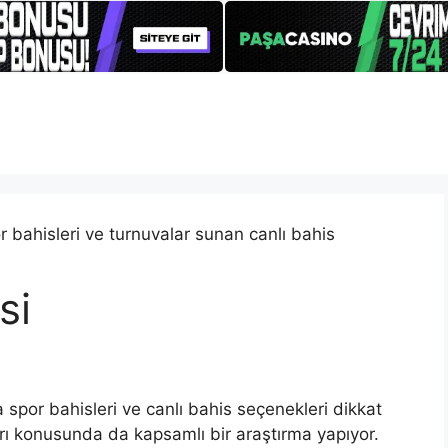
si
spor bahisleri ve canlı bahis seçenekleri dikkat
rı konusunda da kapsamlı bir araştırma yapıyor.