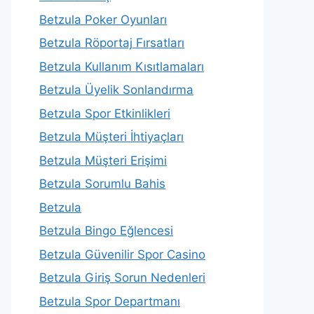
Betzula Poker Oyunları
Betzula Röportaj Fırsatları
Betzula Kullanım Kısıtlamaları
Betzula Üyelik Sonlandırma
Betzula Spor Etkinlikleri
Betzula Müşteri İhtiyaçları
Betzula Müşteri Erişimi
Betzula Sorumlu Bahis
Betzula
Betzula Bingo Eğlencesi
Betzula Güvenilir Spor Casino
Betzula Giriş Sorun Nedenleri
Betzula Spor Departmanı