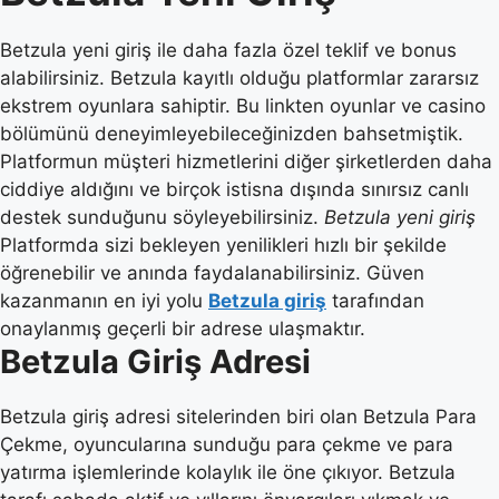
Betzula yeni giriş ile daha fazla özel teklif ve bonus
alabilirsiniz. Betzula kayıtlı olduğu platformlar zararsız
ekstrem oyunlara sahiptir. Bu linkten oyunlar ve casino
bölümünü deneyimleyebileceğinizden bahsetmiştik.
Platformun müşteri hizmetlerini diğer şirketlerden daha
ciddiye aldığını ve birçok istisna dışında sınırsız canlı
destek sunduğunu söyleyebilirsiniz.
Betzula yeni giriş
Platformda sizi bekleyen yenilikleri hızlı bir şekilde
öğrenebilir ve anında faydalanabilirsiniz. Güven
kazanmanın en iyi yolu
Betzula giriş
tarafından
onaylanmış geçerli bir adrese ulaşmaktır.
Betzula Giriş Adresi
Betzula giriş adresi sitelerinden biri olan Betzula Para
Çekme, oyuncularına sunduğu para çekme ve para
yatırma işlemlerinde kolaylık ile öne çıkıyor. Betzula