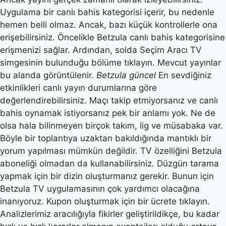
Uygulama bir canlı bahis kategorisi içerir, bu nedenle
hemen belli olmaz. Ancak, bazı küçük kontrollerle ona
erişebilirsiniz. Öncelikle Betzula canlı bahis kategorisine
erişmenizi sağlar. Ardından, solda Seçim Aracı TV
simgesinin bulunduğu bölüme tıklayın. Mevcut yayınlar
bu alanda görüntülenir.
Betzula güncel
En sevdiğiniz
etkinlikleri canlı yayın durumlarına göre
değerlendirebilirsiniz. Maçı takip etmiyorsanız ve canlı
bahis oynamak istiyorsanız pek bir anlamı yok. Ne de
olsa hala bilinmeyen birçok takım, lig ve müsabaka var.
Böyle bir toplantıya uzaktan bakıldığında mantıklı bir
yorum yapılması mümkün değildir. TV özelliğini Betzula
aboneliği olmadan da kullanabilirsiniz. Düzgün tarama
yapmak için bir dizin oluşturmanız gerekir. Bunun için
Betzula TV uygulamasının çok yardımcı olacağına
inanıyoruz. Kupon oluşturmak için bir ücrete tıklayın.
Analizlerimiz aracılığıyla fikirler geliştirildikçe, bu kadar