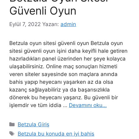
Güvenli Oyun
Eylül 7, 2022
Yazarı:
admin
Betzula oyun sitesi güvenli oyun Betzula oyun
sitesi güvenli oyun işini daha keyifli hale getiren
hazırladıkları panel üzerinden her şeye kolayca
ulaşabilirsiniz. Online maç sonuçları hizmeti
veren siteler sayesinde son maçlara anında
bahis yapıp heyecanı yaşarken az da olsa
kazanç sağlayabiliriz ya da başarısızlıkla
dönerek bu heyecanı yaşarız. Bu güvenli bir
işlemdir ve tüm iddia …
Devamını oku…
Kategoriler
Betzula Giriş
Etiketler
Betzula bu konuda en iyi bahis