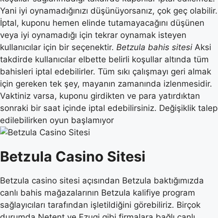
Yani iyi oynamadığınızı düşünüyorsanız, çok geç olabilir.
İptal, kuponu hemen elinde tutamayacağını düşünen
veya iyi oynamadığı için tekrar oynamak isteyen
kullanıcılar için bir seçenektir.
Betzula bahis sitesi
Aksi
takdirde kullanıcılar elbette belirli koşullar altında tüm
bahisleri iptal edebilirler. Tüm sıkı çalışmayı geri almak
için gereken tek şey, mayanın zamanında izlenmesidir.
Vaktiniz varsa, kuponu girdikten ve para yatırdıktan
sonraki bir saat içinde iptal edebilirsiniz. Değişiklik talep
edilebilirken oyun başlamıyor
Betzula Casino Sitesi
Betzula casino sitesi açısından Betzula baktığımızda
canlı bahis mağazalarının Betzula kalifiye program
sağlayıcıları tarafından işletildiğini görebiliriz. Birçok
durumda Netent ve Ezugi gibi firmalara bağlı canlı