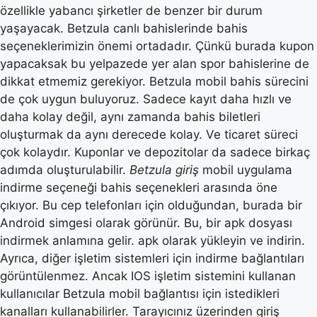
özellikle yabancı şirketler de benzer bir durum
yaşayacak. Betzula canlı bahislerinde bahis
seçeneklerimizin önemi ortadadır. Çünkü burada kupon
yapacaksak bu yelpazede yer alan spor bahislerine de
dikkat etmemiz gerekiyor. Betzula mobil bahis sürecini
de çok uygun buluyoruz. Sadece kayıt daha hızlı ve
daha kolay değil, aynı zamanda bahis biletleri
oluşturmak da aynı derecede kolay. Ve ticaret süreci
çok kolaydır. Kuponlar ve depozitolar da sadece birkaç
adımda oluşturulabilir.
Betzula giriş
mobil uygulama
indirme seçeneği bahis seçenekleri arasında öne
çıkıyor. Bu cep telefonları için olduğundan, burada bir
Android simgesi olarak görünür. Bu, bir apk dosyası
indirmek anlamına gelir. apk olarak yükleyin ve indirin.
Ayrıca, diğer işletim sistemleri için indirme bağlantıları
görüntülenmez. Ancak IOS işletim sistemini kullanan
kullanıcılar Betzula mobil bağlantısı için istedikleri
kanalları kullanabilirler. Tarayıcınız üzerinden giriş