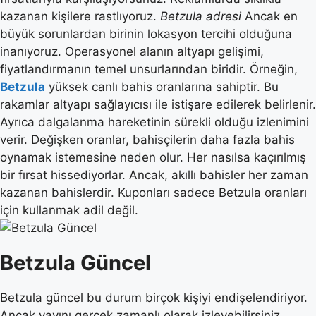
kazanan kişilere rastlıyoruz.
Betzula adresi
Ancak en
büyük sorunlardan birinin lokasyon tercihi olduğuna
inanıyoruz. Operasyonel alanın altyapı gelişimi,
fiyatlandırmanın temel unsurlarından biridir. Örneğin,
Betzula
yüksek canlı bahis oranlarına sahiptir. Bu
rakamlar altyapı sağlayıcısı ile istişare edilerek belirlenir.
Ayrıca dalgalanma hareketinin sürekli olduğu izlenimini
verir. Değişken oranlar, bahisçilerin daha fazla bahis
oynamak istemesine neden olur. Her nasılsa kaçırılmış
bir fırsat hissediyorlar. Ancak, akıllı bahisler her zaman
kazanan bahislerdir. Kuponları sadece Betzula oranları
için kullanmak adil değil.
Betzula Güncel
Betzula güncel bu durum birçok kişiyi endişelendiriyor.
Ancak yayını gerçek zamanlı olarak izleyebilirsiniz.