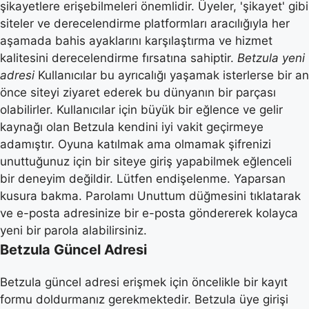
şikayetlere erişebilmeleri önemlidir. Üyeler, 'şikayet' gibi
siteler ve derecelendirme platformları aracılığıyla her
aşamada bahis ayaklarını karşılaştırma ve hizmet
kalitesini derecelendirme fırsatına sahiptir.
Betzula yeni
adresi
Kullanıcılar bu ayrıcalığı yaşamak isterlerse bir an
önce siteyi ziyaret ederek bu dünyanın bir parçası
olabilirler. Kullanıcılar için büyük bir eğlence ve gelir
kaynağı olan Betzula kendini iyi vakit geçirmeye
adamıştır. Oyuna katılmak ama olmamak şifrenizi
unuttuğunuz için bir siteye giriş yapabilmek eğlenceli
bir deneyim değildir. Lütfen endişelenme. Yaparsan
kusura bakma. Parolamı Unuttum düğmesini tıklatarak
ve e-posta adresinize bir e-posta göndererek kolayca
yeni bir parola alabilirsiniz.
Betzula Güncel Adresi
Betzula güncel adresi erişmek için öncelikle bir kayıt
formu doldurmanız gerekmektedir. Betzula üye girişi