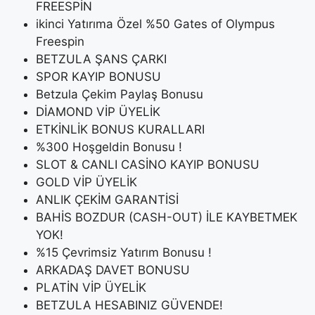
FREESPİN
ikinci Yatırıma Özel %50 Gates of Olympus
Freespin
BETZULA ŞANS ÇARKI
SPOR KAYIP BONUSU
Betzula Çekim Paylaş Bonusu
DİAMOND VİP ÜYELİK
ETKİNLİK BONUS KURALLARI
%300 Hoşgeldin Bonusu !
SLOT & CANLI CASİNO KAYIP BONUSU
GOLD VİP ÜYELİK
ANLIK ÇEKİM GARANTİSİ
BAHİS BOZDUR (CASH-OUT) İLE KAYBETMEK
YOK!
%15 Çevrimsiz Yatırım Bonusu !
ARKADAŞ DAVET BONUSU
PLATİN VİP ÜYELİK
BETZULA HESABINIZ GÜVENDE!