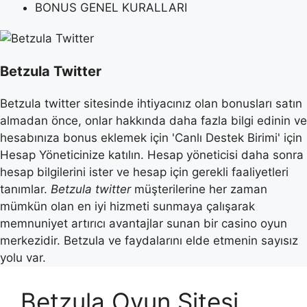
BONUS GENEL KURALLARI
Betzula Twitter
Betzula twitter sitesinde ihtiyacınız olan bonusları satın
almadan önce, onlar hakkında daha fazla bilgi edinin ve
hesabınıza bonus eklemek için 'Canlı Destek Birimi' için
Hesap Yöneticinize katılın. Hesap yöneticisi daha sonra
hesap bilgilerini ister ve hesap için gerekli faaliyetleri
tanımlar.
Betzula twitter
müşterilerine her zaman
mümkün olan en iyi hizmeti sunmaya çalışarak
memnuniyet artırıcı avantajlar sunan bir casino oyun
merkezidir. Betzula ve faydalarını elde etmenin sayısız
yolu var.
Betzula Oyun Sitesi