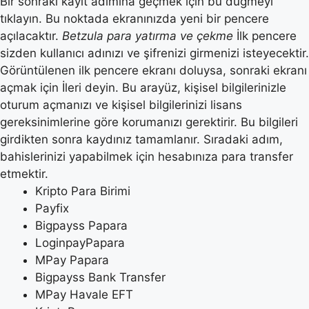
Bir sonraki kayıt adımına geçmek için bu düğmeyi
tıklayın. Bu noktada ekranınızda yeni bir pencere
açılacaktır.
Betzula para yatırma ve çekme
İlk pencere
sizden kullanıcı adınızı ve şifrenizi girmenizi isteyecektir.
Görüntülenen ilk pencere ekranı doluysa, sonraki ekranı
açmak için İleri deyin. Bu arayüz, kişisel bilgilerinizle
oturum açmanızı ve kişisel bilgilerinizi lisans
gereksinimlerine göre korumanızı gerektirir. Bu bilgileri
girdikten sonra kaydınız tamamlanır. Sıradaki adım,
bahislerinizi yapabilmek için hesabınıza para transfer
etmektir.
Kripto Para Birimi
Payfix
Bigpayss Papara
LoginpayPapara
MPay Papara
Bigpayss Bank Transfer
MPay Havale EFT