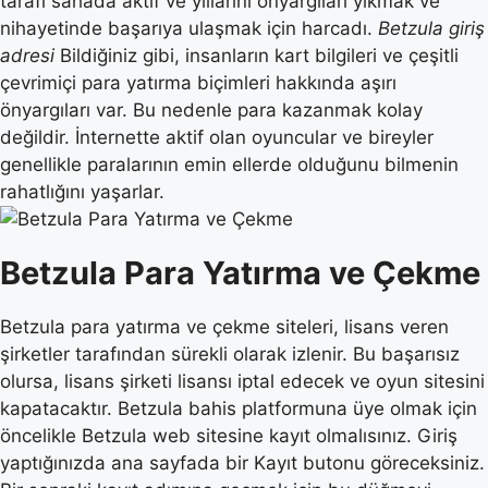
tarafı sahada aktif ve yıllarını önyargıları yıkmak ve
nihayetinde başarıya ulaşmak için harcadı.
Betzula giriş
adresi
Bildiğiniz gibi, insanların kart bilgileri ve çeşitli
çevrimiçi para yatırma biçimleri hakkında aşırı
önyargıları var. Bu nedenle para kazanmak kolay
değildir. İnternette aktif olan oyuncular ve bireyler
genellikle paralarının emin ellerde olduğunu bilmenin
rahatlığını yaşarlar.
Betzula Para Yatırma ve Çekme
Betzula para yatırma ve çekme siteleri, lisans veren
şirketler tarafından sürekli olarak izlenir. Bu başarısız
olursa, lisans şirketi lisansı iptal edecek ve oyun sitesini
kapatacaktır. Betzula bahis platformuna üye olmak için
öncelikle Betzula web sitesine kayıt olmalısınız. Giriş
yaptığınızda ana sayfada bir Kayıt butonu göreceksiniz.