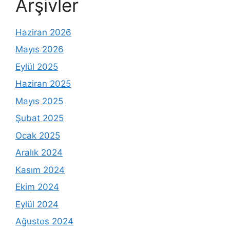
Arşivler
Haziran 2026
Mayıs 2026
Eylül 2025
Haziran 2025
Mayıs 2025
Şubat 2025
Ocak 2025
Aralık 2024
Kasım 2024
Ekim 2024
Eylül 2024
Ağustos 2024