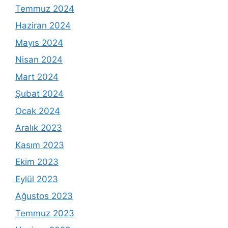
Temmuz 2024
Haziran 2024
Mayıs 2024
Nisan 2024
Mart 2024
Şubat 2024
Ocak 2024
Aralık 2023
Kasım 2023
Ekim 2023
Eylül 2023
Ağustos 2023
Temmuz 2023