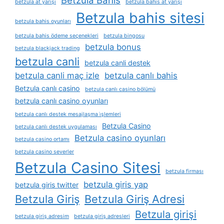
Betzula Bahis
betzula at yarışı
betzula bahis at yarışı
Betzula bahis sitesi
betzula bahis oyunları
betzula bahis ödeme seçenekleri
betzula bingosu
betzula bonus
betzula blackjack trading
betzula canli
betzula canli destek
betzula canli maç izle
betzula canlı bahis
Betzula canlı casino
betzula canlı casino bölümü
betzula canlı casino oyunları
betzula canlı destek mesajlaşma i̇şlemleri
Betzula Casino
betzula canlı destek uygulaması
Betzula casino oyunları
betzula casino ortamı
betzula casino severler
Betzula Casino Sitesi
betzula firması
betzula giris yap
betzula giris twitter
Betzula Giriş
Betzula Giriş Adresi
Betzula girişi
betzula giriş adresim
betzula giriş adresleri