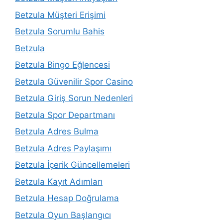
Betzula Müşteri Erişimi
Betzula Sorumlu Bahis
Betzula
Betzula Bingo Eğlencesi
Betzula Güvenilir Spor Casino
Betzula Giriş Sorun Nedenleri
Betzula Spor Departmanı
Betzula Adres Bulma
Betzula Adres Paylaşımı
Betzula İçerik Güncellemeleri
Betzula Kayıt Adımları
Betzula Hesap Doğrulama
Betzula Oyun Başlangıcı