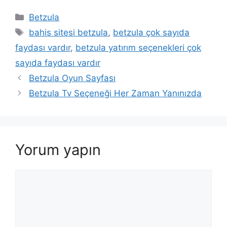
Kategoriler
Betzula
Etiketler
bahis sitesi betzula
,
betzula çok sayıda
faydası vardır
,
betzula yatırım seçenekleri çok
sayıda faydası vardır
Yazı
Betzula Oyun Sayfası
dolaşımı
Betzula Tv Seçeneği Her Zaman Yanınızda
Yorum yapın
Yorum