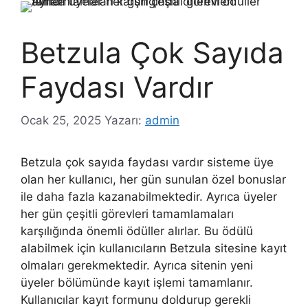
Betzula Çok Sayıda
Faydası Vardır
Ocak 25, 2025
Yazarı:
admin
Betzula çok sayıda faydası vardır sisteme üye
olan her kullanıcı, her gün sunulan özel bonuslar
ile daha fazla kazanabilmektedir. Ayrıca üyeler
her gün çeşitli görevleri tamamlamaları
karşılığında önemli ödüller alırlar. Bu ödülü
alabilmek için kullanıcıların Betzula sitesine kayıt
olmaları gerekmektedir. Ayrıca sitenin yeni
üyeler bölümünde kayıt işlemi tamamlanır.
Kullanıcılar kayıt formunu doldurup gerekli