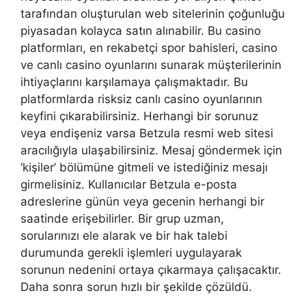
tarafından oluşturulan web sitelerinin çoğunluğu
piyasadan kolayca satın alınabilir. Bu casino
platformları, en rekabetçi spor bahisleri, casino
ve canlı casino oyunlarını sunarak müşterilerinin
ihtiyaçlarını karşılamaya çalışmaktadır. Bu
platformlarda risksiz canlı casino oyunlarının
keyfini çıkarabilirsiniz. Herhangi bir sorunuz
veya endişeniz varsa Betzula resmi web sitesi
aracılığıyla ulaşabilirsiniz. Mesaj göndermek için
‘kişiler’ bölümüne gitmeli ve istediğiniz mesajı
girmelisiniz. Kullanıcılar Betzula e-posta
adreslerine günün veya gecenin herhangi bir
saatinde erişebilirler. Bir grup uzman,
sorularınızı ele alarak ve bir hak talebi
durumunda gerekli işlemleri uygulayarak
sorunun nedenini ortaya çıkarmaya çalışacaktır.
Daha sonra sorun hızlı bir şekilde çözüldü.