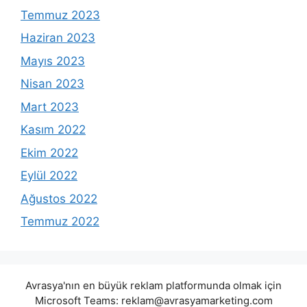
Temmuz 2023
Haziran 2023
Mayıs 2023
Nisan 2023
Mart 2023
Kasım 2022
Ekim 2022
Eylül 2022
Ağustos 2022
Temmuz 2022
Avrasya'nın en büyük reklam platformunda olmak için
Microsoft Teams:
reklam@avrasyamarketing.com