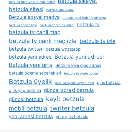
betzula sikayet
betzula rulet ve slot makineleri
betzula sitesi
betzula site üyelik
Betzula sosyal medya
betzula spor bahis platformu
betzula tv
betzula spor bahsi
betzula spor tutkunları
betzula tv canli maç
betzula tv canli maç izle
betzula tv izle
betzula twitter
betzula whatsapp
Betzula yeni adresi
betzula yeni adres
Betzula yeni giriş
Betzula yeni giriş adresi
betzula ödeme seçenekleri
betzula üyelerin güveni
Betzula üyelik
giris betzula
betzula üyelik kayıt süreci
güncel adresi betzula
giris yap betzula
kayit betzula
güncel betzula
twitter betzula
mobil betzula
yeni adresi betzula
yeni giris betzula