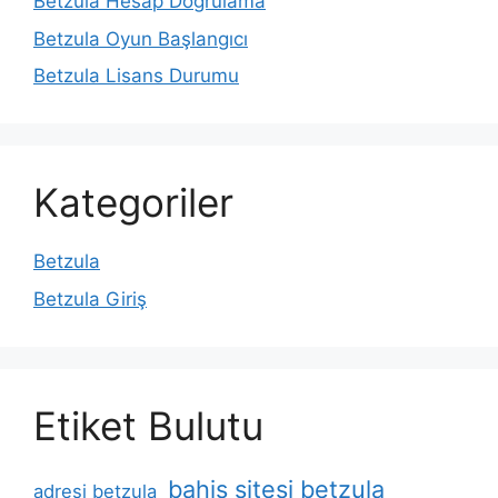
Betzula Hesap Doğrulama
Betzula Oyun Başlangıcı
Betzula Lisans Durumu
Kategoriler
Betzula
Betzula Giriş
Etiket Bulutu
bahis sitesi betzula
adresi betzula