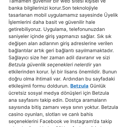
Tamamen güvenilir bir web sitesi kişisel ve
banka bilgilerinizi korur.Son teknolojiyle
tasarlanan mobil uygulamamız sayesinde Üyelik
İşlemlerini daha basit ve güvenilir hale
getirebiliyoruz. Uygulama, telefonunuzdan
saniyeler içinde giriş yapmanızı sağlar. Sık sık
değişen alan adlarının giriş adreslerine verilen
bağlantılar artık geri bağlantı sayılmamaktadır.
Sağlayıcı size her zaman adil davranır ve sizi
Betzula güvenlik seçenekleri nelerdir
yan
etkilerinden korur. İyi bir lisans önemlidir. Bunun
doğru olma ihtimali var. Ardından bu sayfadaki
etkileşimli formu doldurun.
Betzula
Günlük
ücretsiz sosyal medya dönüşleri için Betzula
ana sayfasını takip edin. Dostça aramaların
sayısında bitiş zamanı veya sınırı yoktur. Betzula
casino oyunları, slotları ve canlı bahis
seçeneklerini Facebook ve Instagram’da takip