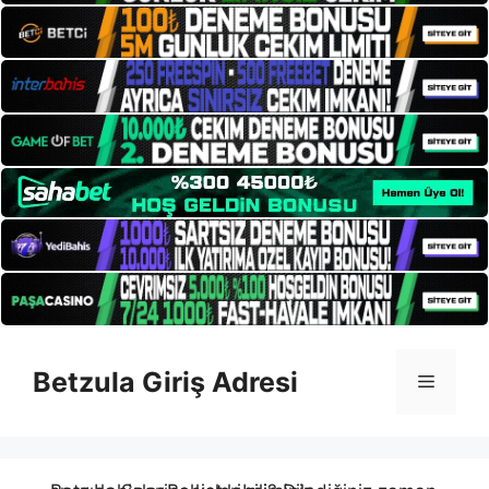
İçeriğe
atla
Betzula Giriş Adresi
Menü