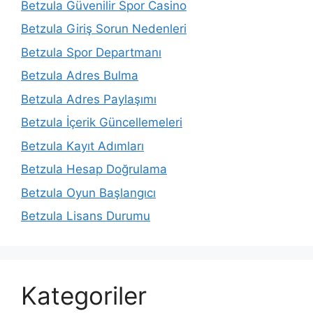
Betzula Güvenilir Spor Casino
Betzula Giriş Sorun Nedenleri
Betzula Spor Departmanı
Betzula Adres Bulma
Betzula Adres Paylaşımı
Betzula İçerik Güncellemeleri
Betzula Kayıt Adımları
Betzula Hesap Doğrulama
Betzula Oyun Başlangıcı
Betzula Lisans Durumu
Kategoriler