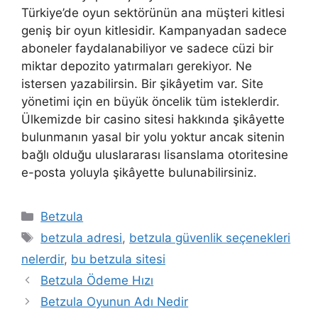
Türkiye’de oyun sektörünün ana müşteri kitlesi
geniş bir oyun kitlesidir. Kampanyadan sadece
aboneler faydalanabiliyor ve sadece cüzi bir
miktar depozito yatırmaları gerekiyor. Ne
istersen yazabilirsin. Bir şikâyetim var. Site
yönetimi için en büyük öncelik tüm isteklerdir.
Ülkemizde bir casino sitesi hakkında şikâyette
bulunmanın yasal bir yolu yoktur ancak sitenin
bağlı olduğu uluslararası lisanslama otoritesine
e-posta yoluyla şikâyette bulunabilirsiniz.
Kategoriler
Betzula
Etiketler
betzula adresi
,
betzula güvenlik seçenekleri
nelerdir
,
bu betzula sitesi
Yazı
Betzula Ödeme Hızı
dolaşımı
Betzula Oyunun Adı Nedir