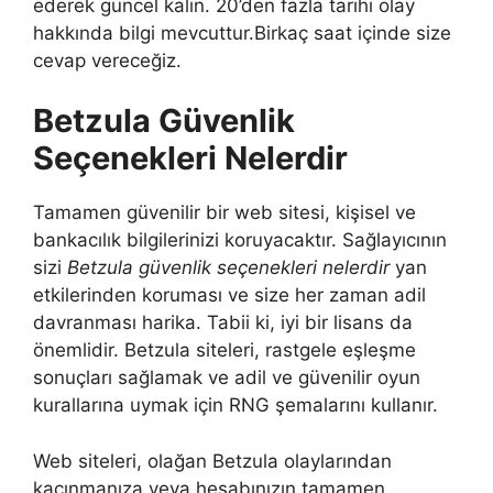
ederek güncel kalın. 20’den fazla tarihi olay
hakkında bilgi mevcuttur.Birkaç saat içinde size
cevap vereceğiz.
Betzula Güvenlik
Seçenekleri Nelerdir
Tamamen güvenilir bir web sitesi, kişisel ve
bankacılık bilgilerinizi koruyacaktır. Sağlayıcının
sizi
Betzula güvenlik seçenekleri nelerdir
yan
etkilerinden koruması ve size her zaman adil
davranması harika. Tabii ki, iyi bir lisans da
önemlidir. Betzula siteleri, rastgele eşleşme
sonuçları sağlamak ve adil ve güvenilir oyun
kurallarına uymak için RNG şemalarını kullanır.
Web siteleri, olağan Betzula olaylarından
kaçınmanıza veya hesabınızın tamamen