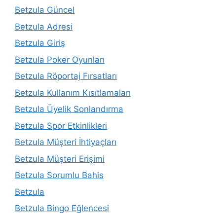
Betzula Güncel
Betzula Adresi
Betzula Giriş
Betzula Poker Oyunları
Betzula Röportaj Fırsatları
Betzula Kullanım Kısıtlamaları
Betzula Üyelik Sonlandırma
Betzula Spor Etkinlikleri
Betzula Müşteri İhtiyaçları
Betzula Müşteri Erişimi
Betzula Sorumlu Bahis
Betzula
Betzula Bingo Eğlencesi