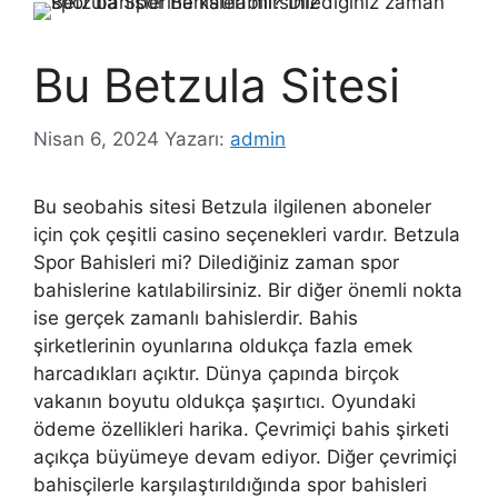
Bu Betzula Sitesi
Nisan 6, 2024
Yazarı:
admin
Bu seobahis sitesi Betzula ilgilenen aboneler
için çok çeşitli casino seçenekleri vardır. Betzula
Spor Bahisleri mi? Dilediğiniz zaman spor
bahislerine katılabilirsiniz. Bir diğer önemli nokta
ise gerçek zamanlı bahislerdir. Bahis
şirketlerinin oyunlarına oldukça fazla emek
harcadıkları açıktır. Dünya çapında birçok
vakanın boyutu oldukça şaşırtıcı. Oyundaki
ödeme özellikleri harika. Çevrimiçi bahis şirketi
açıkça büyümeye devam ediyor. Diğer çevrimiçi
bahisçilerle karşılaştırıldığında spor bahisleri