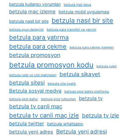
betzula kullanıcı yorumları
betzula mali dava
betzula maç izleme
betzula mobil uygulaması
betzula nasıl bir site
betzula nasil bir site
betzula oyun deneyimi
betzula para transferi ve yatırım
betzula para yatırma
betzula para çekme
betzula para çekme i̇şlemleri
betzula promosyon
betzula promosyon kodu
betzula ruleti
betzula sikayet
betzula rulet ve slot makineleri
betzula sitesi
betzula site üyelik
Betzula sosyal medya
betzula spor bahis platformu
betzula tv
betzula spor bahsi
betzula spor tutkunları
betzula tv canli maç
betzula tv canli maç izle
betzula tv izle
betzula twitter
betzula whatsapp
Betzula yeni adresi
betzula yeni adres