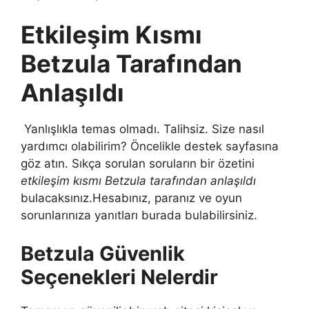
Etkileşim Kısmı
Betzula Tarafından
Anlaşıldı
Yanlışlıkla temas olmadı. Talihsiz. Size nasıl
yardımcı olabilirim? Öncelikle destek sayfasına
göz atın. Sıkça sorulan soruların bir özetini
etkileşim kısmı Betzula tarafından anlaşıldı
bulacaksınız.Hesabınız, paranız ve oyun
sorunlarınıza yanıtları burada bulabilirsiniz.
Betzula Güvenlik
Seçenekleri Nelerdir