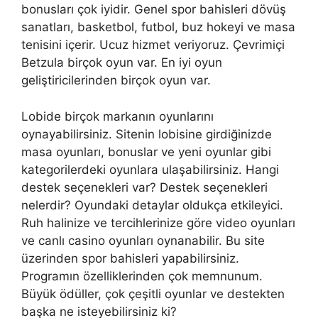
bonusları çok iyidir. Genel spor bahisleri dövüş
sanatları, basketbol, ​​futbol, ​​buz hokeyi ve masa
tenisini içerir. Ucuz hizmet veriyoruz. Çevrimiçi
Betzula birçok oyun var. En iyi oyun
geliştiricilerinden birçok oyun var.
Lobide birçok markanın oyunlarını
oynayabilirsiniz. Sitenin lobisine girdiğinizde
masa oyunları, bonuslar ve yeni oyunlar gibi
kategorilerdeki oyunlara ulaşabilirsiniz. Hangi
destek seçenekleri var? Destek seçenekleri
nelerdir? Oyundaki detaylar oldukça etkileyici.
Ruh halinize ve tercihlerinize göre video oyunları
ve canlı casino oyunları oynanabilir. Bu site
üzerinden spor bahisleri yapabilirsiniz.
Programın özelliklerinden çok memnunum.
Büyük ödüller, çok çeşitli oyunlar ve destekten
başka ne isteyebilirsiniz ki?