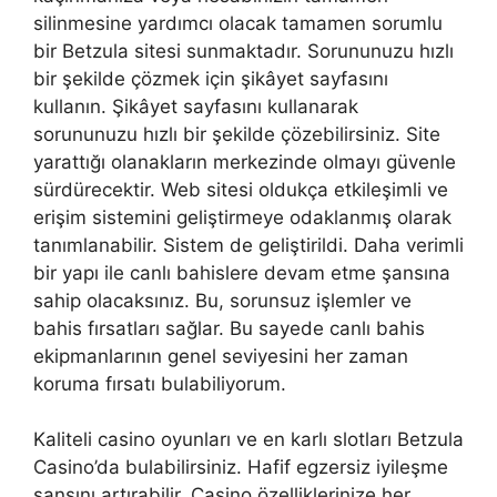
silinmesine yardımcı olacak tamamen sorumlu
bir Betzula sitesi sunmaktadır. Sorununuzu hızlı
bir şekilde çözmek için şikâyet sayfasını
kullanın. Şikâyet sayfasını kullanarak
sorununuzu hızlı bir şekilde çözebilirsiniz. Site
yarattığı olanakların merkezinde olmayı güvenle
sürdürecektir. Web sitesi oldukça etkileşimli ve
erişim sistemini geliştirmeye odaklanmış olarak
tanımlanabilir. Sistem de geliştirildi. Daha verimli
bir yapı ile canlı bahislere devam etme şansına
sahip olacaksınız. Bu, sorunsuz işlemler ve
bahis fırsatları sağlar. Bu sayede canlı bahis
ekipmanlarının genel seviyesini her zaman
koruma fırsatı bulabiliyorum.
Kaliteli casino oyunları ve en karlı slotları Betzula
Casino’da bulabilirsiniz. Hafif egzersiz iyileşme
şansını artırabilir. Casino özelliklerinize her