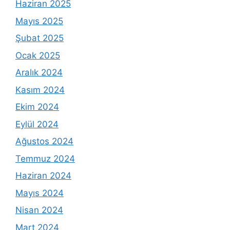
Haziran 2025
Mayıs 2025
Şubat 2025
Ocak 2025
Aralık 2024
Kasım 2024
Ekim 2024
Eylül 2024
Ağustos 2024
Temmuz 2024
Haziran 2024
Mayıs 2024
Nisan 2024
Mart 2024